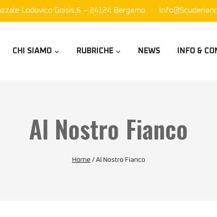
azzale Lodovico Goisis,6 – 24124 Bergamo
Info@scuderianor
CHI SIAMO
RUBRICHE
NEWS
INFO & CO
Al Nostro Fianco
Home
/
Al Nostro Fianco