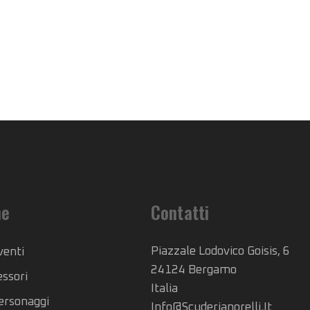
he
Contatti
Piazzale Lodovico Goisis, 6
venti
24124 Bergamo
essori
Italia
Personaggi
Info@scuderianorelli.it