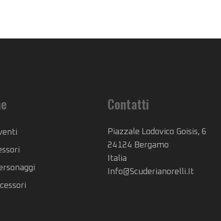
he
Contatti
Piazzale Lodovico Goisis, 6
venti
24124 Bergamo
essori
Italia
Personaggi
Info@scuderianorelli.it
cessori