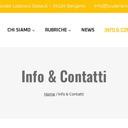
azzale Lodovico Goisis,6 – 24124 Bergamo
Info@scuderianor
CHI SIAMO
RUBRICHE
NEWS
INFO & CO
Info & Contatti
Home
/
Info & Contatti