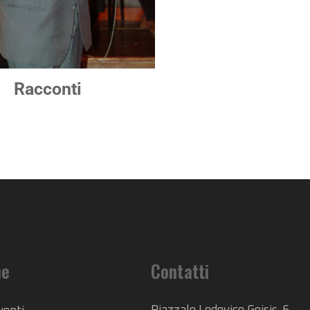
Racconti
he
Contatti