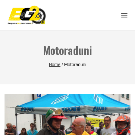
Skip
to
content
Motoraduni
Home
/
Motoraduni