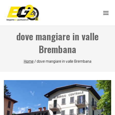
Skip
to
content
dove mangiare in valle
Brembana
Home
/
dove mangiare in valle Brembana