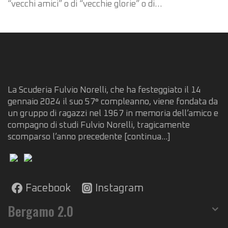
“vecchi amici” o di “vecchie glorie” o di…
La Scuderia Fulvio Norelli, che ha festeggiato il 14
gennaio 2024 il suo 57° compleanno, viene fondata da
un gruppo di ragazzi nel 1967 in memoria dell’amico e
compagno di studi Fulvio Norelli, tragicamente
scomparso l’anno precedente
[continua...]
Facebook
Instagram
Bergamo 2.0