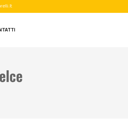
elli.it
NTATTI
elce