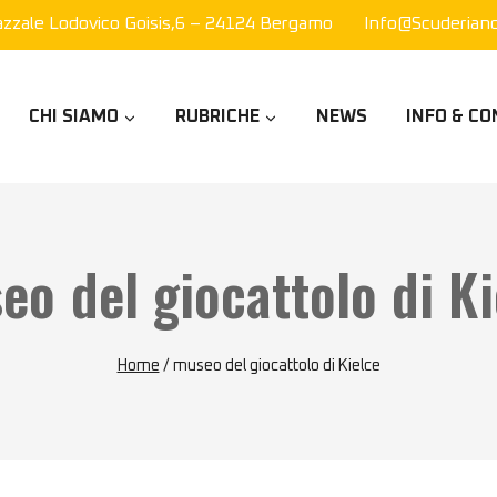
azzale Lodovico Goisis,6 – 24124 Bergamo
Info@scuderianor
CHI SIAMO
RUBRICHE
NEWS
INFO & CO
eo del giocattolo di Ki
Home
/
museo del giocattolo di Kielce