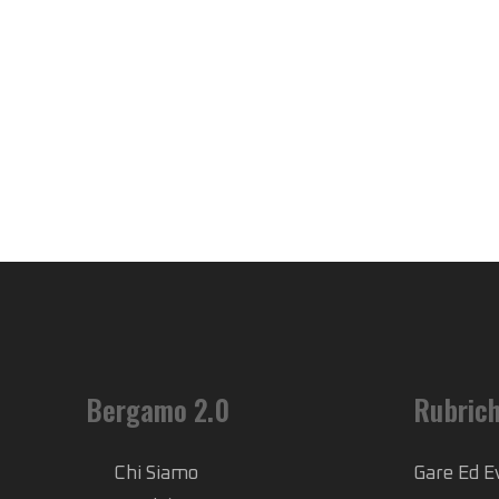
Bergamo 2.0
Rubric
Chi Siamo
Gare Ed E