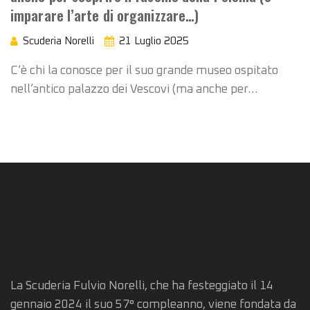
imparare l’arte di organizzare…)
Scuderia Norelli
21 Luglio 2025
C’è chi la conosce per il suo grande museo ospitato
nell’antico palazzo dei Vescovi (ma anche per…
La Scuderia Fulvio Norelli, che ha festeggiato il 14
gennaio 2024 il suo 57° compleanno, viene fondata da