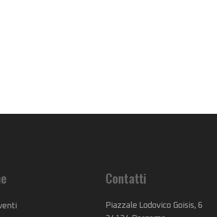
he
Contatti
Piazzale Lodovico Goisis, 6
venti