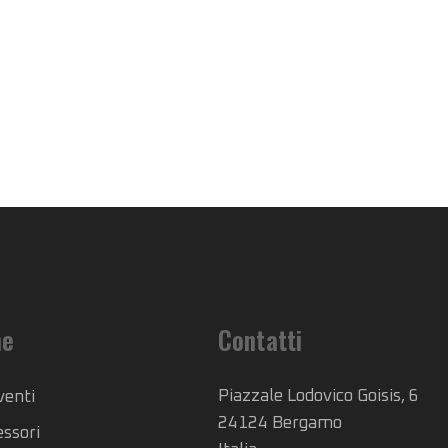
he
Contatti
Piazzale Lodovico Goisis, 6
venti
24124 Bergamo
essori