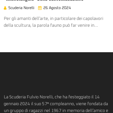
Scuderia Norelli
26 Agosto 2024
Per gli amanti dell’arte, in particolare dei capolavori
della scultura, la parola fauno può far venire in…
La Scuderia Fulvio Norelli, che ha festeggiato il 14
gennaio 2024 il suo 57° compleanno, viene fondata da
un gruppo di ragazzi nel 1967 in memoria dell’amico e