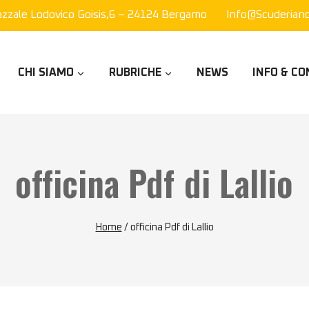
azzale Lodovico Goisis,6 – 24124 Bergamo
Info@scuderianor
CHI SIAMO
RUBRICHE
NEWS
INFO & CO
officina Pdf di Lallio
Home
/
officina Pdf di Lallio