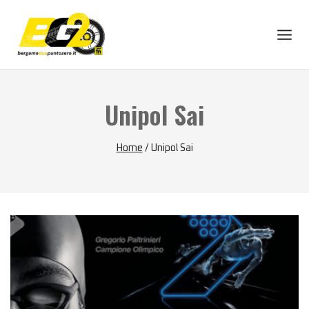
Skip
to
content
Unipol Sai
Home
/
Unipol Sai