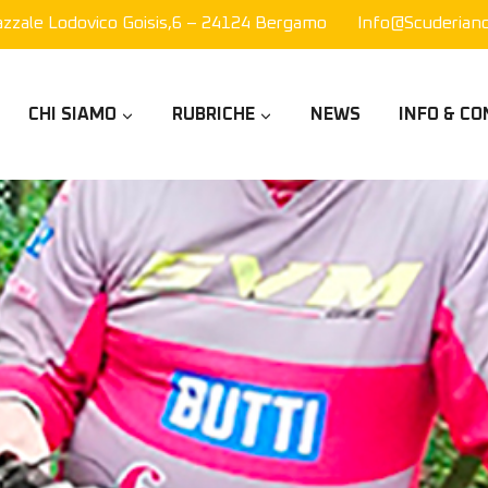
azzale Lodovico Goisis,6 – 24124 Bergamo
Info@scuderianor
CHI SIAMO
RUBRICHE
NEWS
INFO & CO