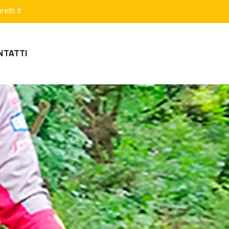
elli.it
NTATTI