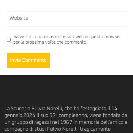
Website
Salva il mio nome, email e sito web in questo browser
per la prossima volta che commento.
La Scuderia Fulvio Norelli, che ha festeggiato il 14
gennaio 2024 il suo 57° compleanno, viene fondata da
un gruppo di ragazzi nel 1967 in memoria dell’amico e
compagno di studi Fulvio Norelli, tragicamente