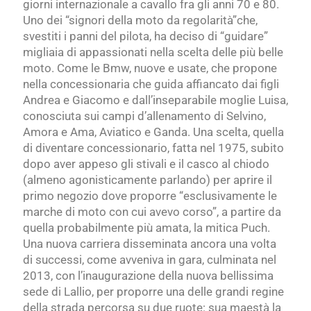
giorni internazionale a cavallo fra gli anni 70 e 80.
Uno dei “signori della moto da regolarità”che,
svestiti i panni del pilota, ha deciso di “guidare”
migliaia di appassionati nella scelta delle più belle
moto. Come le Bmw, nuove e usate, che propone
nella concessionaria che guida affiancato dai figli
Andrea e Giacomo e dall’inseparabile moglie Luisa,
conosciuta sui campi d’allenamento di Selvino,
Amora e Ama, Aviatico e Ganda. Una scelta, quella
di diventare concessionario, fatta nel 1975, subito
dopo aver appeso gli stivali e il casco al chiodo
(almeno agonisticamente parlando) per aprire il
primo negozio dove proporre “esclusivamente le
marche di moto con cui avevo corso”, a partire da
quella probabilmente più amata, la mitica Puch.
Una nuova carriera disseminata ancora una volta
di successi, come avveniva in gara, culminata nel
2013, con l’inaugurazione della nuova bellissima
sede di Lallio, per proporre una delle grandi regine
della strada percorsa su due ruote: sua maestà la