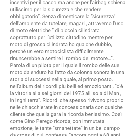
incentivi per il casco ma anche per l’airbag schiena
utilissimo per la sicurezza e che renderei
obbligatorio”. Senza dimenticare la “sicurezza”
dell’ambiente da tutelare, magari , attraverso l’uso
di moto elettriche ” di piccola cilindrata
soprattutto per l’utilizzo cittadino mentre per
moto di grossa cilindrata ho qualche dubbio,
perchè un vero motociclista difficilmente
rinuncerebbe a sentire il rombo del motore…”.
Parola di un pilota per il quale il rombo delle sue
moto da enduro ha fatto da colonna sonora in una
storia di successi nella quale, al primo posto,
nell’album dei ricordi più belli ed emozionanti, “c’è
la vittoria alla sei giorni del 1975 all’isola di Man ,
in Inghilterra”. Ricordi che spesso rivivono proprio
nelle chiacchierate in concessionaria con qualche
cliente che quella gara la ricorda benissimo. Così
come Gino Perego ricorda, con immutata
emozione, le tante “smanettate” in un bel campo
da cross di cui, confessa, “ancora oggi a 68 anni