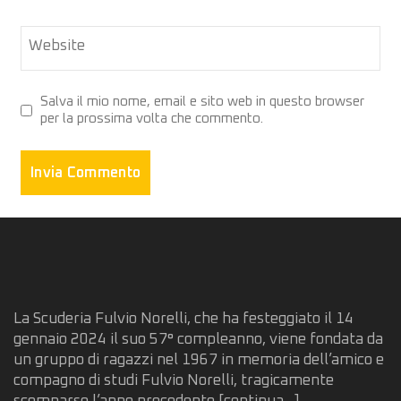
Website
Salva il mio nome, email e sito web in questo browser
per la prossima volta che commento.
La Scuderia Fulvio Norelli, che ha festeggiato il 14
gennaio 2024 il suo 57° compleanno, viene fondata da
un gruppo di ragazzi nel 1967 in memoria dell’amico e
compagno di studi Fulvio Norelli, tragicamente