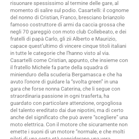
risuonare spessissimo al termine delle gare, al
momento di salire sul podio. Casartelli: il cognome
del nonno di Cristian, Franco, bresciano brianzolo
famoso costruttore di armi da caccia grossa che
negli 70 gareggiò con moto club Collebeato, e dei
fratelli di papà Carlo, gli zii Alberto e Maurizio,
capace quest’ultimo di vincere cinque titoli italiani
in tutte le categorie che l’hanno visto al via.
Casartelli come Cristian, appunto, che insieme con
il fratello Michele fa parte della squadra di
minienduro della scuderia Bergamasca e che ha
avuto l’onore di guidare la “svolta green” in una
gara che forse nonna Caterina, che li segue con
straordinaria passione in ogni trasferta, ha
guardato con particolare attenzione, orgogliosa
del talento ereditato dai due nipotini, ma di certo
anche del significato che può avere “scegliere” una
moto elettrica. Con il motore che sicuramente non
emette i suoni di un motore “normale, e che molti
piloti di una certa età considerano una vera