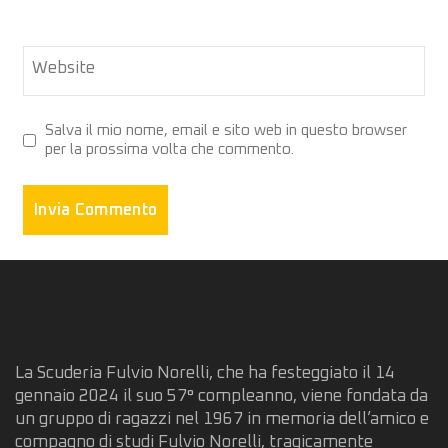
Website
Salva il mio nome, email e sito web in questo browser
per la prossima volta che commento.
La Scuderia Fulvio Norelli, che ha festeggiato il 14
gennaio 2024 il suo 57° compleanno, viene fondata da
un gruppo di ragazzi nel 1967 in memoria dell’amico e
compagno di studi Fulvio Norelli, tragicamente