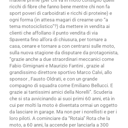
materie prime
(per chi va in moto consiglio quelli
ricchi di fibre che
fanno bene mentre
chi non fa
sport poveri di carboidrati e ricchi di proteine) e
ogni forma (in attesa magari di crearne uno “a
tema motociclistico”?) da mettere in vendita ai
clienti che affollano il punto vendita di via
Spaventa fino all’ora di chiusura, per tornare a
casa, cenare e tornare a con centrarsi sulle moto,
sulla nuova stagione da disputare da protagonista,
“grazie anche a due straordinari meccanici come
Fabio Gimignani e Maurizio Fantini , grazie
al
grandissimo direttore sportivo Marco Calvi, allo
sponsor , Fausto Oldrati,
e con
un grande
compagno di squadra come
Emiliano Bellucci. E
grazie ai tantissimi amici della Norelli”. Scuderia
che si sta avvicinando ai suoi primi 60 anni, età in
cui per molti la moto è diventata ormai un oggetto
da lasciare in garage. Ma non per i norellisti e per i
loro piloti. A cominciare da “Rotaia” Rota che la
moto, a 60 anni, la accende per lanciarla a 300