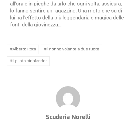
all’ora
e in pieghe da urlo che ogni volta, assicura,
lo fanno sentire
un ragazzino. Una moto che su di
lui ha l’effetto della più leggendaria e magica delle
fonti della giovinezza….
#
Alberto Rota
#
il nonno volante a due ruote
#
il pilota highlander
Scuderia Norelli