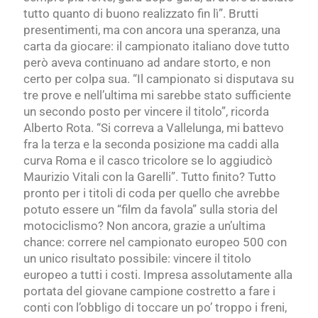
tutto quanto di buono realizzato fin lì”.
Brutti
presentimenti, ma con ancora una speranza, una
carta da giocare: il campionato italiano
dove tutto
però aveva continuano ad andare storto, e non
certo per colpa sua. “Il campionato si disputava
su
tre
prove e nell’ultima mi sarebbe stato sufficiente
un secondo posto per vincere il titolo”, ricorda
Alberto Rota. “Si correva a Vallelunga, mi battevo
fra la terza e la seconda posizione ma caddi alla
curva Roma e il casco tricolore se lo aggiudicò
Maurizio Vitali con la Garelli”. Tutto finito? Tutto
pronto per i titoli di coda per quello che avrebbe
potuto essere un “film da favola” sulla storia del
motociclismo? Non ancora, grazie a un’ultima
chance: correre nel campionato europeo 500 con
un unico risultato possibile: vincere il titolo
europeo a tutti i costi. Impresa assolutamente alla
portata del
giovane campione costretto a fare i
conti con l’obbligo di toccare un po’ troppo i freni,