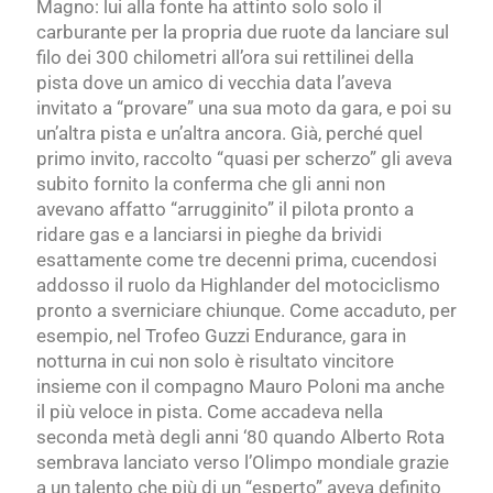
Magno: lui alla fonte ha attinto solo solo il
carburante per la propria due ruote da lanciare sul
filo dei 300 chilometri all’ora sui rettilinei della
pista dove un amico di vecchia data l’aveva
invitato a “provare” una
sua moto da gara, e poi su
un’altra pista e un’altra ancora. Già, perché quel
primo invito, raccolto “quasi per scherzo”
gli aveva
subito fornito la conferma che gli anni non
avevano affatto “arrugginito” il pilota
pronto a
ridare gas e a lanciarsi in pieghe da brividi
esattamente come tre decenni prima, cucendosi
addosso il ruolo da Highlander del motociclismo
pronto a sverniciare chiunque.
Come accaduto, per
esempio, nel Trofeo Guzzi Endurance, gara in
notturna in cui non solo è risultato vincitore
insieme con il compagno Mauro Poloni ma anche
il più veloce in pista.
Come accadeva nella
seconda metà degli anni ‘80 quando Alberto Rota
sembrava lanciato verso l’Olimpo mondiale grazie
a un talento che più di un “esperto” aveva definito