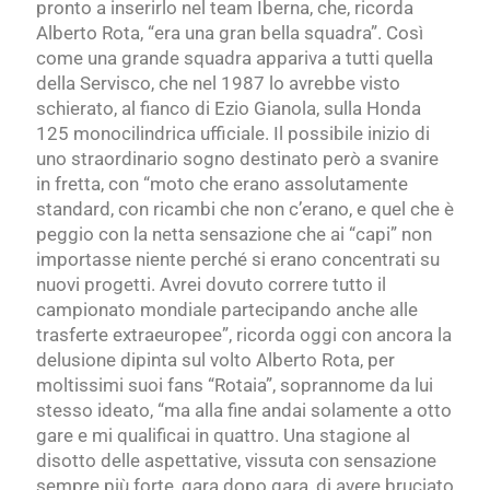
pronto a inserirlo nel team Iberna, che, ricorda
Alberto Rota, “era una gran bella squadra”. Così
come una grande squadra appariva a tutti quella
della Servisco, che nel 1987 lo avrebbe visto
schierato, al fianco di Ezio Gianola, sulla Honda
125 monocilindrica ufficiale. Il possibile inizio di
uno straordinario sogno destinato però a svanire
in fretta, con “moto che erano assolutamente
standard, con ricambi che non c’erano, e quel che è
peggio con la netta sensazione che ai “capi” non
importasse niente perché si erano concentrati su
nuovi progetti. Avrei dovuto correre tutto il
campionato mondiale partecipando anche alle
trasferte extraeuropee”, ricorda oggi con ancora la
delusione dipinta sul volto Alberto Rota, per
moltissimi suoi fans “Rotaia”, soprannome da lui
stesso ideato,
“ma alla fine andai solamente a otto
gare e mi qualificai in quattro.
Una stagione al
disotto delle aspettative, vissuta con sensazione
sempre più forte, gara dopo gara,
di avere bruciato