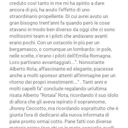
creduto così tanto in me mi ha spinto a dare
ancora di più, ha avuto l’effetto di uno
straordinario propellente. Di cui avrei avuto un
gran bisogno trent’anni fa quando però le cose
stavano in modo ben diverso da oggi che ci sono
moltissimi team e
i piloti che andavano avanti
erano pochi. Con un ostacolo in più per un
bergamasco, o comunque un lombardo: in pole,
nelle scelte, c’erano i piloti dell’Emilia Romagna.
Loro partivano avvantaggiati….”. Nonostante
Alberto Rota, affascinante ed elegante, piacesse
anche a molti
sponsor attenti
all’immagine per un
ritorno dei propri investimenti….” . Tanti anni e
molti capelli fa” conclude regalando un’ultima
risata Alberto
“Rotaia” Rota, ricordando il suo idolo
di allora che gli aveva ispirato il soprannome,
Jhonny Ceccotto, ma ricordando soprattutto che è
giunta l’ora di dedicarsi alla nuova informata di
pane pronto ormai cotto.
Pane fatti con diverse