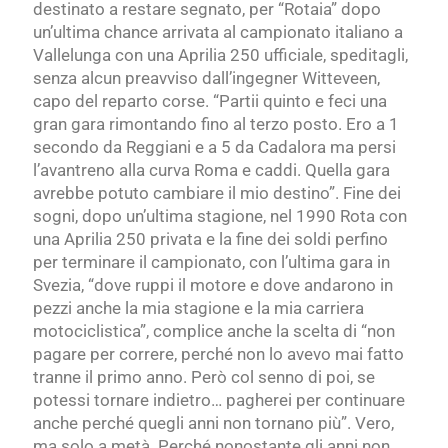
destinato a restare segnato, per “Rotaia” dopo
un’ultima chance arrivata al campionato italiano a
Vallelunga
con una
Aprilia 250 ufficiale, speditagli,
senza alcun preavviso dall’ingegner Witteveen,
capo del reparto corse. “Partii quinto e feci una
gran gara rimontando fino al terzo posto. Ero a 1
secondo da Reggiani e a 5 da Cadalora ma persi
l’avantreno alla curva Roma e caddi. Quella gara
avrebbe potuto cambiare il mio destino”. Fine dei
sogni, dopo un’ultima stagione, nel 1990 Rota con
una Aprilia 250 privata e la fine dei soldi perfino
per terminare il campionato, con l’ultima gara in
Svezia, “dove ruppi il motore e dove andarono in
pezzi anche la mia stagione e la mia carriera
motociclistica”, complice anche la scelta di “non
pagare per correre, perché non lo avevo mai fatto
tranne il primo anno. Però col senno di poi, se
potessi tornare indietro… pagherei per continuare
anche perché quegli anni non tornano più”. Vero,
ma solo a metà. Perché nonostante gli anni non