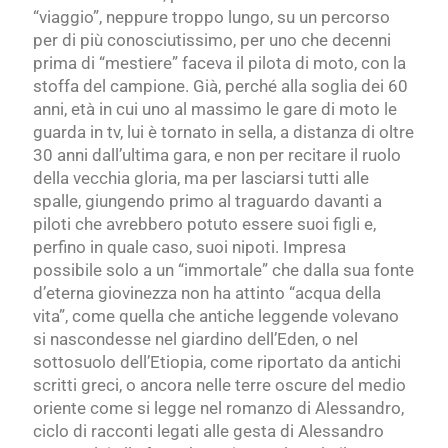
“viaggio”, neppure troppo lungo, su un percorso
per di più conosciutissimo, per uno che decenni
prima di “mestiere” faceva il pilota di moto, con la
stoffa del campione. Già, perché alla soglia dei 60
anni, età in cui uno al massimo le gare di moto le
guarda in tv, lui è tornato in sella, a distanza di oltre
30 anni dall’ultima gara, e non per recitare il ruolo
della vecchia gloria, ma per lasciarsi tutti alle
spalle, giungendo primo al traguardo davanti a
piloti che avrebbero potuto essere suoi figli e,
perfino in quale caso, suoi nipoti. Impresa
possibile solo a un “immortale” che dalla sua fonte
d’eterna giovinezza non ha attinto “acqua della
vita”, come quella che antiche leggende volevano
si nascondesse nel giardino dell’Eden, o nel
sottosuolo dell’Etiopia, come riportato da antichi
scritti greci, o ancora nelle terre oscure del medio
oriente come si legge nel romanzo di Alessandro,
ciclo di racconti legati alle gesta di Alessandro