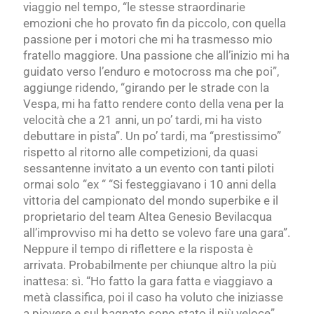
viaggio nel tempo,
“le stesse straordinarie
emozioni che ho provato fin da piccolo, con quella
passione per i motori che mi ha trasmesso mio
fratello maggiore. Una passione che
all’inizio mi ha
guidato verso l’enduro e motocross ma che poi”,
aggiunge ridendo, “girando per le strade
con la
Vespa, mi ha
fatto rendere conto della vena per la
velocità che
a 21 anni,
un po’
tardi, mi ha visto
debuttare in pista”. Un po’ tardi, ma “prestissimo”
rispetto al ritorno alle competizioni, da quasi
sessantenne invitato a
un evento con tanti piloti
ormai solo “ex “ “Si festeggiavano i 10 anni della
vittoria del campionato del mondo superbike e il
proprietario del team Altea Genesio Bevilacqua
all’improvviso mi ha detto se volevo fare una gara”.
Neppure il tempo di riflettere e la risposta è
arrivata. Probabilmente per chiunque altro la più
inattesa: sì. “Ho fatto la gara fatta e viaggiavo a
metà classifica, poi il
caso ha voluto che iniziasse
a piovere e sul bagnato sono stato il più veloce”,