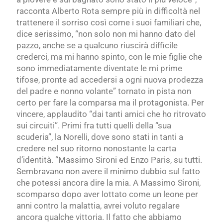
racconta
Alberto Rota sempre più in difficoltà nel
trattenere il sorriso così come i suoi familiari che,
dice serissimo, “non solo
non mi hanno dato del
pazzo, anche se a qualcuno riuscirà difficile
crederci,
ma mi hanno spinto, con le mie figlie che
sono
immediatamente diventate
le mi prime
tifose, pronte ad accedersi a ogni nuova prodezza
del padre e nonno volante” tornato in pista
non
certo per fare la comparsa ma il protagonista.
Per
vincere, applaudito “dai tanti amici che ho ritrovato
sui circuiti”. Primi fra tutti quelli della “sua
scuderia”, la Norelli, dove sono stati in tanti a
credere nel suo ritorno nonostante la carta
d’identità. “Massimo Sironi ed Enzo Paris, su tutti.
Sembravano non avere il minimo dubbio sul fatto
che potessi ancora dire la mia. A Massimo Sironi,
scomparso dopo aver lottato come un leone per
anni contro la malattia, avrei voluto regalare
ancora qualche vittoria. Il fatto che abbiamo