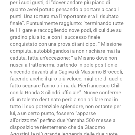
per i suoi gusti, di “dover andare più piano di
quanto avrei potuto pensando a portare a casa i
punti. Una tortura ma l’importante era il risultato
finale”. Puntualmente raggiunto: “terminando
tutte
le 11 gare e raccogliendo nove
podi, di cui due sul
gradino più alto, e con il successo finale
conquistato con una prova di anticipo. “ Missione
compiuta, autobbligandosi a non rischiare mai la
caduta, fatta un’eccezione: “ a Misano
dove non
riuscii a trattenermi, partendo
in pole position e
vincendo davanti alla Cagiva di Massimo Broccoli,
facendo anche il giro più veloce, migliore di quello
fatto segnare l’anno prima da Pierfrancesco Chili
con la Honda 3 cilindri ufficiale”. Nuove conferme
di un talento destinato però a non brillare mai in
tutto il suo potenziale splendore, non ostante per
lui, a un certo punto, fossero “apparse
all’orizzonte”
perfino due Yamaha 500 messe a
disposizione nientemeno che da Giacomo
Agostini, la più grande leggenda delle due ruote.