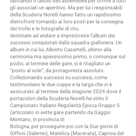
lasciando il tavolo dell’assemblea per offrire a tutti
gli associati un aperitivo. Ma per lui i responsabili
della Scuderia Norelli hanno fatto un rapidissimo
dietrofront tornando ai loro posti per la consegna
dei trofei e le fotografie di rito,
destinate ad andare a impreziosire l’album dei
successi conquistati dalla squadra giallonera. Un
album in cui lui, Alberto Casartelli, ultimo alla
cerimonia ma spessissimo primo, o comunque sul
podio, al termine delle gare, si è ritagliato un
“posto al sole”, da protagonista assoluto.
Collezionando successi su successi, come
testimoniano le due coppe e la targa che si è
assicurato al termine della stagione 2024 dove il
portacolori della Scuderia Norelli ha vinto il
Campionato Italiano Regolarità Epoca Gruppo 5
(articolato in sette gare partendo da Gaggio
Montano, in provincia di
Bologna, per proseguire poi con la Due giorni di
Giffoni (Salerno), Matelica (Macerata), Capriva del