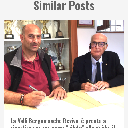
Similar Posts
La Valli Bergamasche Revival è pronta a
ripartire con un nuovo “pilota” alla guida: il