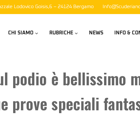
azzale Lodovico Goisis,6 – 24124 Bergamo
Info@scuderianor
CHI SIAMO
RUBRICHE
NEWS
INFO & CO
sul podio è bellissimo 
e prove speciali fantas