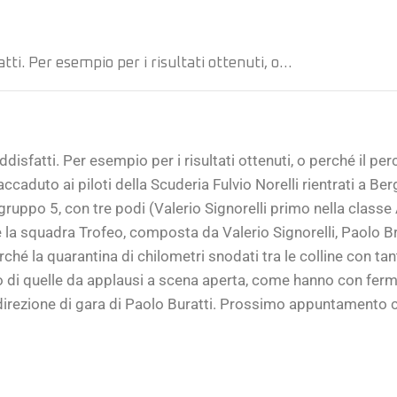
tti. Per esempio per i risultati ottenuti, o…
isfatti. Per esempio per i risultati ottenuti, o perché il pe
caduto ai piloti della Scuderia Fulvio Norelli rientrati a Ber
ruppo 5, con tre podi (Valerio Signorelli primo nella classe 
e la squadra Trofeo, composta da Valerio Signorelli, Paolo Br
erché la quarantina di chilometri snodati tra le colline con t
rano di quelle da applausi a scena aperta, come hanno con ferma
direzione di gara di Paolo Buratti. Prossimo appuntamento co