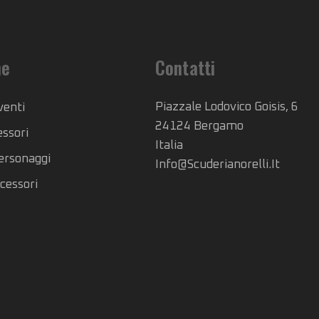
he
Contatti
Piazzale Lodovico Goisis, 6
venti
24124 Bergamo
essori
Italia
Personaggi
Info@scuderianorelli.it
cessori