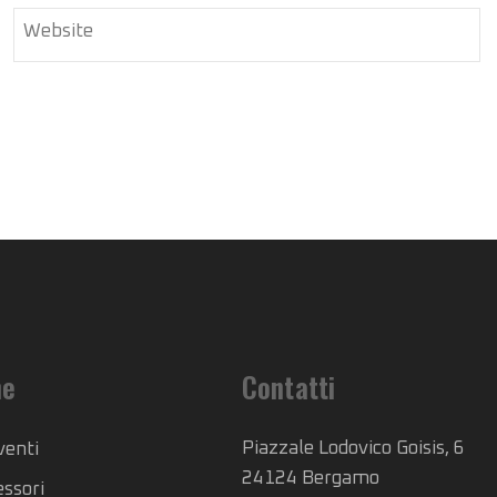
Website
he
Contatti
Piazzale Lodovico Goisis, 6
venti
24124 Bergamo
essori