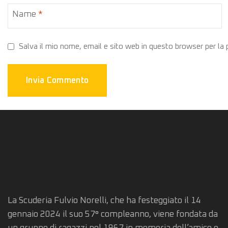
Name
*
Salva il mio nome, email e sito web in questo browser per l
La Scuderia Fulvio Norelli, che ha festeggiato il 14
gennaio 2024 il suo 57° compleanno, viene fondata da