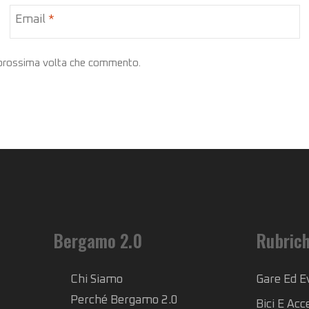
Email
*
a prossima volta che commento.
Bergamo 2.0
Rubric
Chi Siamo
Gare Ed E
Perché Bergamo 2.0
Bici E Acc