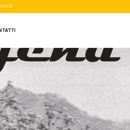
elli.it
NTATTI