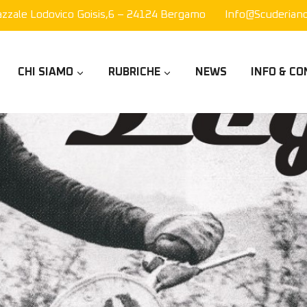
azzale Lodovico Goisis,6 – 24124 Bergamo
Info@scuderianor
CHI SIAMO
RUBRICHE
NEWS
INFO & CO