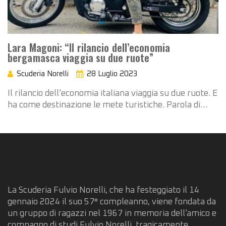
Lara Magoni: “Il rilancio dell’economia
bergamasca viaggia su due ruote”
Scuderia Norelli
28 Luglio 2023
Il rilancio dell’economia italiana viaggia su due ruote. E
ha come destinazione le mete turistiche. Parola di…
La Scuderia Fulvio Norelli, che ha festeggiato il 14
gennaio 2024 il suo 57° compleanno, viene fondata da
un gruppo di ragazzi nel 1967 in memoria dell’amico e
compagno di studi Fulvio Norelli, tragicamente