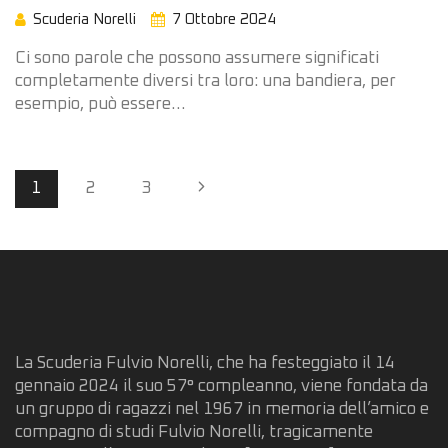
Scuderia Norelli
7 Ottobre 2024
Ci sono parole che possono assumere significati
completamente diversi tra loro: una bandiera, per
esempio, può essere…
Page
Next
1
2
3
navigation
Page
La Scuderia Fulvio Norelli, che ha festeggiato il 14
gennaio 2024 il suo 57° compleanno, viene fondata da
un gruppo di ragazzi nel 1967 in memoria dell’amico e
compagno di studi Fulvio Norelli, tragicamente