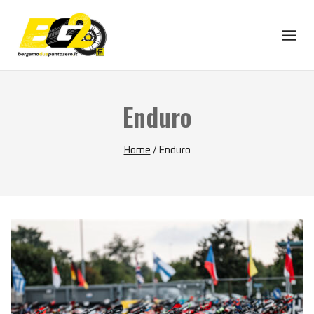
Skip
to
content
Enduro
Home
/
Enduro