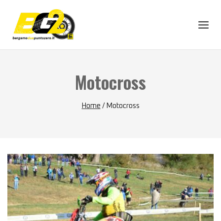
Skip
to
content
Motocross
Home
/
Motocross