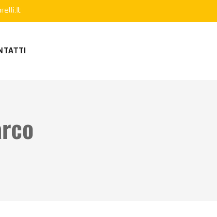
elli.it
NTATTI
arco