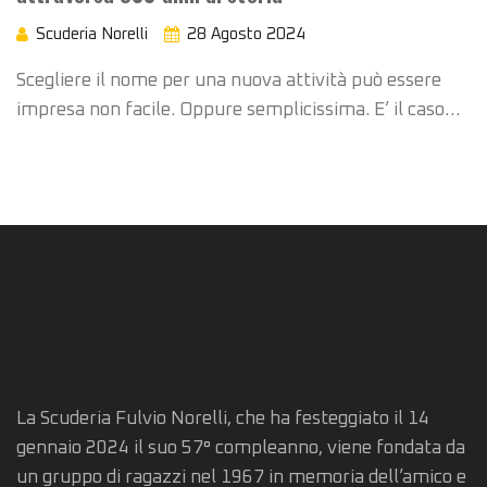
Scuderia Norelli
28 Agosto 2024
Scegliere il nome per una nuova attività può essere
impresa non facile. Oppure semplicissima. E’ il caso…
La Scuderia Fulvio Norelli, che ha festeggiato il 14
gennaio 2024 il suo 57° compleanno, viene fondata da
un gruppo di ragazzi nel 1967 in memoria dell’amico e