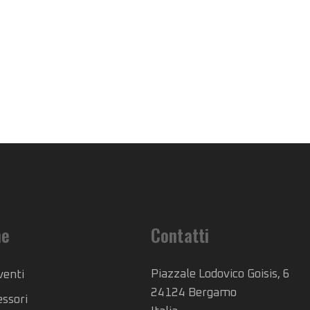
he
Contatti
Piazzale Lodovico Goisis, 6
venti
24124 Bergamo
essori