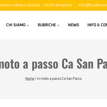
azzale Lodovico Goisis,6 – 24124 Bergamo
Info@scuderianor
CHI SIAMO
RUBRICHE
NEWS
INFO & CO
moto a passo Ca San P
Home
/
in moto a passo Ca San Parco