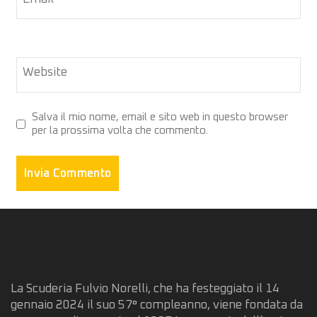
Website
Salva il mio nome, email e sito web in questo browser
per la prossima volta che commento.
La Scuderia Fulvio Norelli, che ha festeggiato il 14
gennaio 2024 il suo 57° compleanno, viene fondata da