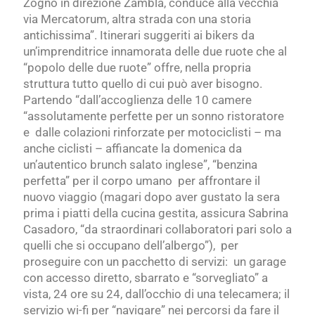
Zogno in direzione Zambla, conduce alla vecchia
via Mercatorum, altra strada con una storia
antichissima”. Itinerari suggeriti ai bikers da
un’imprenditrice innamorata delle due ruote che al
“popolo delle due ruote” offre, nella propria
struttura tutto quello di cui può aver bisogno.
Partendo “dall’accoglienza delle 10 camere
“assolutamente perfette per un sonno ristoratore
e dalle colazioni rinforzate per motociclisti – ma
anche ciclisti – affiancate la domenica da
un’autentico brunch salato inglese”, “benzina
perfetta” per il corpo umano per affrontare il
nuovo viaggio (magari dopo aver gustato la sera
prima i piatti della cucina gestita, assicura Sabrina
Casadoro, “da straordinari collaboratori pari solo a
quelli che si occupano dell’albergo”), per
proseguire con un pacchetto di servizi: un garage
con accesso diretto, sbarrato e “sorvegliato” a
vista, 24 ore su 24, dall’occhio di una telecamera; il
servizio wi-fi per “navigare” nei percorsi da fare il