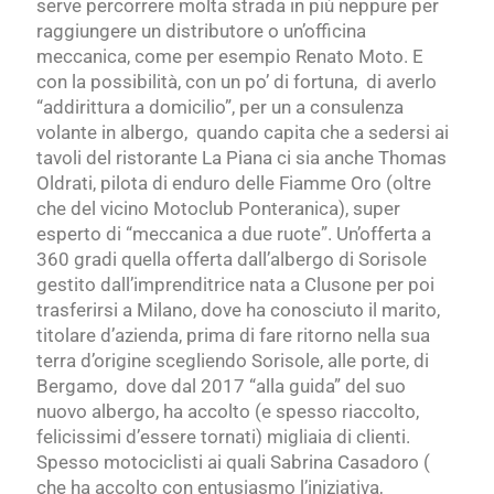
serve percorrere molta strada in più neppure per
raggiungere un distributore o un’officina
meccanica, come per esempio Renato Moto. E
con la possibilità, con un po’ di fortuna, di averlo
“addirittura a domicilio”, per un a consulenza
volante in albergo, quando capita che a sedersi ai
tavoli del ristorante La Piana ci sia anche Thomas
Oldrati, pilota di enduro delle Fiamme Oro (oltre
che del vicino Motoclub Ponteranica), super
esperto di “meccanica a due ruote”. Un’offerta a
360 gradi quella offerta dall’albergo di Sorisole
gestito dall’imprenditrice nata a Clusone per poi
trasferirsi a Milano, dove ha conosciuto il marito,
titolare d’azienda, prima di fare ritorno nella sua
terra d’origine scegliendo Sorisole, alle porte, di
Bergamo, dove dal 2017 “alla guida” del suo
nuovo albergo, ha accolto (e spesso riaccolto,
felicissimi d’essere tornati) migliaia di clienti.
Spesso motociclisti ai quali Sabrina Casadoro (
che ha accolto con entusiasmo l’iniziativa,