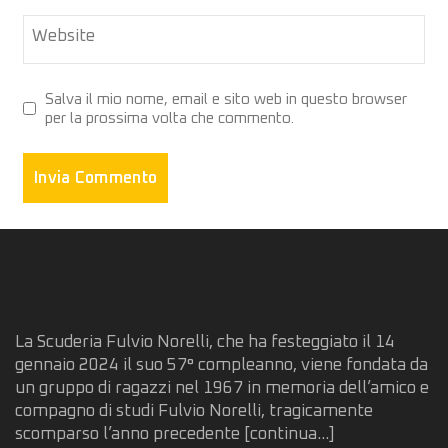
Website
Salva il mio nome, email e sito web in questo browser
per la prossima volta che commento.
La Scuderia Fulvio Norelli, che ha festeggiato il 14
gennaio 2024 il suo 57° compleanno, viene fondata da
un gruppo di ragazzi nel 1967 in memoria dell’amico e
compagno di studi Fulvio Norelli, tragicamente
scomparso l’anno precedente
[continua...]