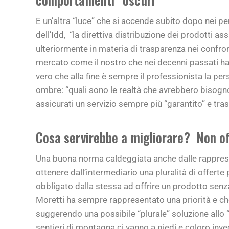
E un’altra “luce” che si accende subito dopo nei pe
dell’Idd, “la direttiva distribuzione dei prodotti as
ulteriormente in materia di trasparenza nei confro
mercato come il nostro che nei decenni passati h
vero che alla fine è sempre il professionista la pe
ombre: “quali sono le realtà che avrebbero bisogno d
assicurati un servizio sempre più “garantito” e tra
Cosa servirebbe a migliorare? Non off
Una buona norma caldeggiata anche dalle rappresen
ottenere dall’intermediario una pluralità di offerte
obbligato dalla stessa ad offrire un prodotto senza
Moretti ha sempre rappresentato una priorità e c
suggerendo una possibile “plurale” soluzione allo 
sentieri di montagna ci vanno a piedi e coloro invec