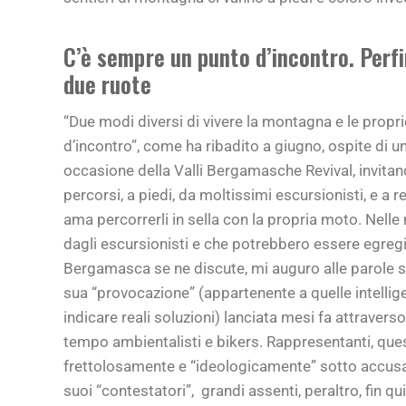
C’è sempre un punto d’incontro. Perfi
due ruote
“Due modi diversi di vivere la montagna e le prop
d’incontro”, come ha ribadito a giugno, ospite di 
occasione della Valli Bergamasche Revival, invitan
percorsi, a piedi, da moltissimi escursionisti, e a re
ama percorrerli in sella con la propria moto. Nelle no
dagli escursionisti e che potrebbero essere egreg
Bergamasca se ne discute, mi auguro alle parole seg
sua “provocazione” (appartenente a quelle intellig
indicare reali soluzioni) lanciata mesi fa attravers
tempo ambientalisti e bikers. Rappresentanti, qu
frettolosamente e “ideologicamente” sotto accusa
suoi “contestatori”, grandi assenti, peraltro, fin q