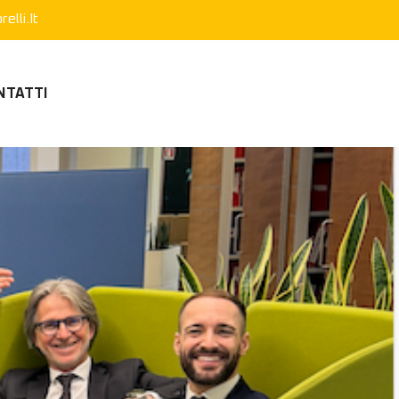
elli.it
NTATTI