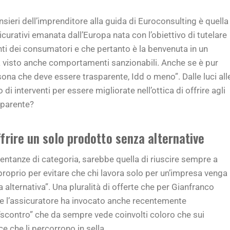
nsieri dell’imprenditore alla guida di Euroconsulting è quella
sicurativi emanata dall’Europa nata con l’obiettivo di tutelare
nti dei consumatori e che pertanto è la benvenuta in un
a visto anche comportamenti sanzionabili. Anche se è pur
rsona che deve essere trasparente, Idd o meno”. Dalle luci all
i interventi per essere migliorate nell’ottica di offrire agli
sparente?
rire un solo prodotto senza alternative
tanze di categoria, sarebbe quella di riuscire sempre a
 proprio per evitare che chi lavora solo per un’impresa venga
 alternativa”. Una pluralità di offerte che per Gianfranco
he l’assicuratore ha invocato anche recentemente
“scontro” che da sempre vede coinvolti coloro che sui
e che li percorrono in sella.