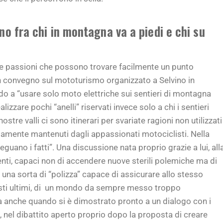
no fra chi in montagna va a piedi e chi su
rie passioni che possono trovare facilmente un punto
un convegno sul mototurismo organizzato a Selvino in
do a “usare solo moto elettriche sui sentieri di montagna
alizzare pochi “anelli” riservati invece solo a chi i sentieri
stre valli ci sono itinerari per svariate ragioni non utilizzati
iamente mantenuti dagli appassionati motociclisti. Nella
uano i fatti”. Una discussione nata proprio grazie a lui, all
enti, capaci non di accendere nuove sterili polemiche ma di
o una sorta di “polizza” capace di assicurare allo stesso
esti ultimi, di un mondo da sempre messo troppo
 anche quando si è dimostrato pronto a un dialogo con i
ui, nel dibattito aperto proprio dopo la proposta di creare