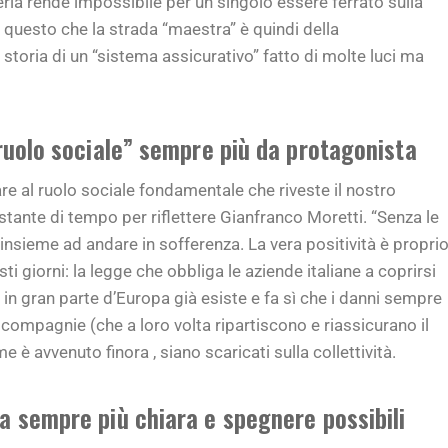
eria rende impossibile per un singolo essere ferrato sulla
r questo che la strada “maestra” è quindi della
 storia di un “sistema assicurativo” fatto di molte luci ma
“ruolo sociale” sempre più da protagonista
e al ruolo sociale fondamentale che riveste il nostro
nte di tempo per riflettere Gianfranco Moretti. “Senza le
 insieme ad andare in sofferenza. La vera positività è propri
ti giorni: la legge che obbliga le aziende italiane a coprirsi
e in gran parte d’Europa già esiste e fa sì che i danni sempre
 compagnie (che a loro volta ripartiscono e riassicurano il
e è avvenuto finora , siano scaricati sulla collettività.
a sempre più chiara e spegnere possibili