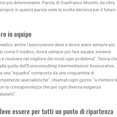
pre più determinante. Parola di Gianfranco Moretti, da oltre
oprio in questa parola vede la svolta decisiva per il futuro
oro in equipe
medico anche l’assicuratore deve e dovrà avere sempre più
sì come il medico, dovrà sempre più fare equipe, insieme
re e risolvere nel migliore dei modi ogni problema”. Teoria ch
lla guida dell’Euroconsulting Intermediazioni Assicurative,
 a una “squadra” composta da una cinquantina di
competenze specialistiche”, chiamati ogni giorno “a mettere l
a con la consapevolezza che per ogni diversa esigenza
iutarlo”.
deve essere per tutti un punto di ripartenza