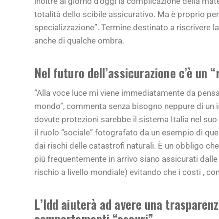
inoltre al giorno d’oggi la complicazione della mat
totalità dello scibile assicurativo. Ma è proprio pe
specializzazione”. Termine destinato a riscrivere la
anche di qualche ombra.
Nel futuro dell’assicurazione c’è un 
“Alla voce luce mi viene immediatamente da pensar
mondo”, commenta senza bisogno neppure di un ista
dovute protezioni sarebbe il sistema Italia nel suo
il ruolo “sociale” fotografato da un esempio di ques
dai rischi delle catastrofi naturali. È un obbligo ch
più frequentemente in arrivo siano assicurati dalle
rischio a livello mondiale) evitando che i costi , com
L’Idd aiuterà ad avere una trasparenz
comportamenti “oscuri”