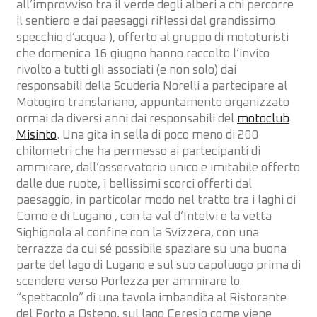
all’improvviso tra il verde degli alberi a chi percorre
il sentiero e dai paesaggi riflessi dal grandissimo
specchio d’acqua ), offerto al gruppo di mototuristi
che domenica 16 giugno hanno raccolto l’invito
rivolto a tutti gli associati (e non solo) dai
responsabili della Scuderia Norelli a partecipare al
Motogiro translariano, appuntamento organizzato
ormai da diversi anni dai responsabili del
motoclub
Misinto
. Una gita in sella di poco meno di 200
chilometri che ha permesso ai partecipanti di
ammirare, dall’osservatorio unico e imitabile offerto
dalle due ruote, i bellissimi scorci offerti dal
paesaggio, in particolar modo nel tratto tra i laghi di
Como e di Lugano , con la val d’Intelvi e la vetta
Sighignola al confine con la Svizzera, con una
terrazza da cui sé possibile spaziare su una buona
parte del lago di Lugano e sul suo capoluogo prima di
scendere verso Porlezza per ammirare lo
“spettacolo” di una tavola imbandita al Ristorante
del Porto a Osteno, sul lago Ceresio come viene