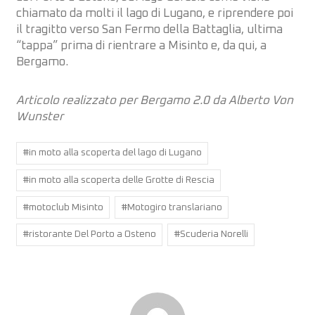
chiamato da molti il lago di Lugano, e riprendere poi
il tragitto verso San Fermo della Battaglia, ultima
“tappa” prima di rientrare a Misinto e, da qui, a
Bergamo.
Articolo realizzato per Bergamo 2.0 da Alberto Von
Wunster
Post
#
in moto alla scoperta del lago di Lugano
Tags:
#
in moto alla scoperta delle Grotte di Rescia
#
motoclub Misinto
#
Motogiro translariano
#
ristorante Del Porto a Osteno
#
Scuderia Norelli