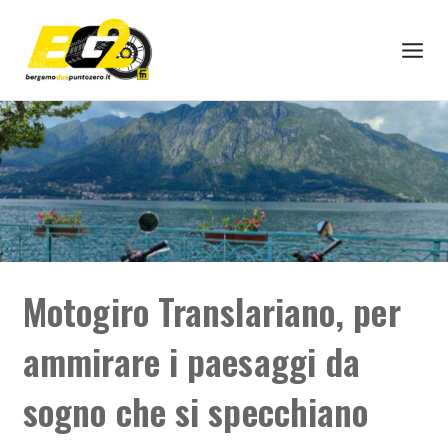
Skip
to
content
Motogiro Translariano, per
ammirare i paesaggi da
sogno che si specchiano