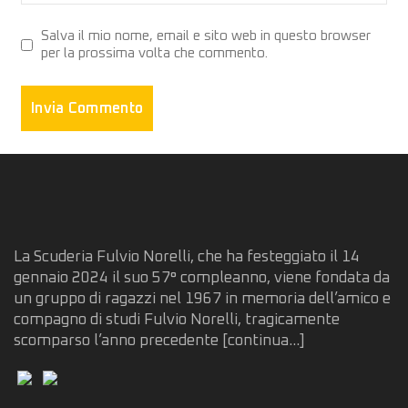
Salva il mio nome, email e sito web in questo browser
per la prossima volta che commento.
La Scuderia Fulvio Norelli, che ha festeggiato il 14
gennaio 2024 il suo 57° compleanno, viene fondata da
un gruppo di ragazzi nel 1967 in memoria dell’amico e
compagno di studi Fulvio Norelli, tragicamente
scomparso l’anno precedente
[continua...]