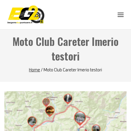
Skip
to
content
Moto Club Careter Imerio
testori
Home
/
Moto Club Careter Imerio testori