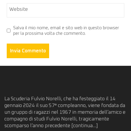
Website
Salva il mio nome, email e sito web in questo browser
per la prossima volta che commento.
La Scuderia Fulvio Norelli, che ha festeggiato il 14
gennaio 2024 il suo 57° compleanno, viene fondata da
un gruppo di ragazzi nel 1967 in memoria dell’amico e
compagno di studi Fulvio Norelli, tragicamente
scomparso l’anno precedente
[continua...]