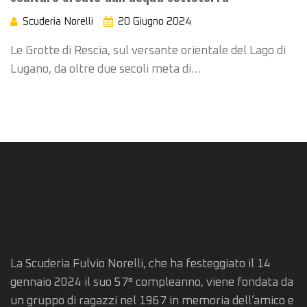
Scuderia Norelli
20 Giugno 2024
Le Grotte di Rescia, sul versante orientale del Lago di
Lugano, da oltre due secoli meta di…
La Scuderia Fulvio Norelli, che ha festeggiato il 14
gennaio 2024 il suo 57° compleanno, viene fondata da
un gruppo di ragazzi nel 1967 in memoria dell’amico e