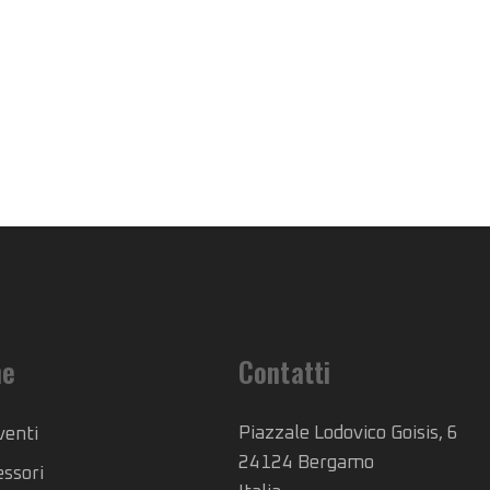
he
Contatti
Piazzale Lodovico Goisis, 6
venti
24124 Bergamo
essori