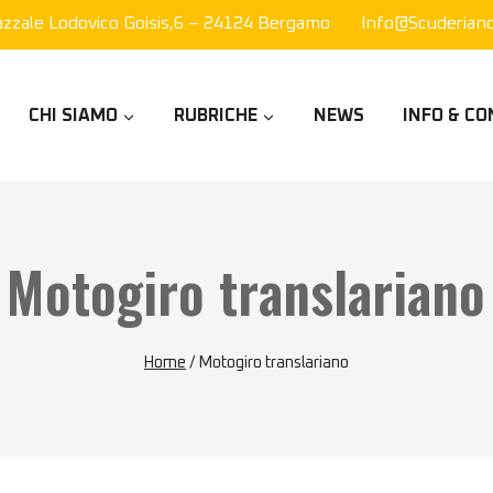
azzale Lodovico Goisis,6 – 24124 Bergamo
Info@scuderianor
CHI SIAMO
RUBRICHE
NEWS
INFO & CO
Motogiro translariano
Home
/
Motogiro translariano