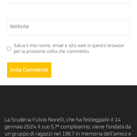
Website
Salva il mio nome, email e sito web in questo browser
per la prossima volta che commento.
La Scuderia Fulvio Norelli, che ha festeggiato il 14
gennaio 2024 il suo 57° compleanno, viene fondata da
un gruppo di ragazzi nel 1967 in memoria dell’amico e