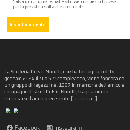
Salva il mio nome, email e sito web in questo browser
per la prossima volta che commento.
La Scuderia Fulvio Norelli, che ha festeggiato il 14
gennaio 2024 il suo 57° compleanno, viene fondata da
un gruppo di ragazzi nel 1967 in memoria dell’amico e
compagno di studi Fulvio Norelli, tragicamente
scomparso l’anno precedente
[continua...]
Facebook
Instagram