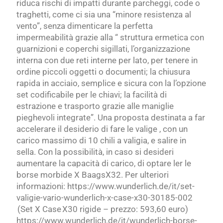
riduca rischi di impatti durante parcheggi, code o
traghetti, come ci sia una “minore resistenza al
vento”, senza dimenticare la perfetta
impermeabilità grazie alla “ struttura ermetica con
guarnizioni e coperchi sigillati, l’organizzazione
interna con due reti interne per lato, per tenere in
ordine piccoli oggetti o documenti; la chiusura
rapida in acciaio, semplice e sicura con la l’opzione
set codificabile per le chiavi; la facilità di
estrazione e trasporto grazie alle maniglie
pieghevoli integrate”. Una proposta destinata a far
accelerare il desiderio di fare le valige , con un
carico massimo di 10 chili a valigia, e salire in
sella. Con la possibilità, in caso si desideri
aumentare la capacità di carico, di optare ler le
borse morbide X BaagsX32. Per ulteriori
informazioni: https://www.wunderlich.de/it/set-
valigie-vario-wunderlich-x-case-x30-30185-002
(Set X Case X30 rigide – prezzo: 593,60 euro)
https://www.wunderlich.de/it/wunderlich-borse-