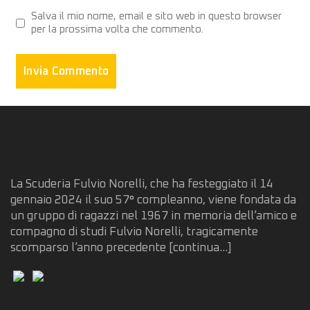
Salva il mio nome, email e sito web in questo browser
per la prossima volta che commento.
La Scuderia Fulvio Norelli, che ha festeggiato il 14
gennaio 2024 il suo 57° compleanno, viene fondata da
un gruppo di ragazzi nel 1967 in memoria dell’amico e
compagno di studi Fulvio Norelli, tragicamente
scomparso l’anno precedente
[continua...]