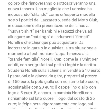
coloro che rinnoveranno o sottoscriveranno una
nuova tessera. Una maglietta che Ludovica ha
indossando “sfilando” come un’esperta modella
sotto i portici del Lazzaretto, sede del Moto Club,
in occasione della presentazione della nuova
“nuova t-shirt” per bambini e ragazzi che va ad
allungare un “catalogo” di indumenti “firmati”
Norelli e che chiunque può acquistare. Da
indossare in gara o in qualsiasi altra situazione e
momento a testimoniare l’appartenenza alla
“grande famiglia” Norelli. Capi come la T-Shirt per
adulti, con serigrafati sul petto i loghi e la scritta
Scuderia Norelli sulla schiena, in vendita a 10 euro;
i pantaloni e la giacca da gara, proposti al prezzo
di 150 euro; la polo gialla con richiamo lato cuore,
acquistabile con 20 euro; il cappellino giallo con
logo a 5 euro. E, ancora, la camicia Norelli con
richiamato sul lato cuore il logo, dal costo di 25
euro; la felpa nera, rigorosamente con logo sul