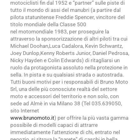
motociclisti fin dal 1952 e “partner” sulle piste di
tutto il mondo di assi del manubri (a partire dal
pilota statunitense Freddie Spencer, vincitore del
titolo mondiale della Classe 500
nel motomondiale 1983, per proseguire la
attraverso la sponsorizzazione di altri piloti tra cui
Michael Doohan,Luca Cadalora, Kevin Schwantz,
Joey Dunlop,Kenny Roberts Junior, Daniel Pedrosa,
Nicky Hayden e Colin Edwards) di ritagliarsi un
ruolo da protagonista assoluto nella protezione in
sella. In pista e su qualsiasi strada o autostrada.
Tutti buoni motivi per i responsabili di Bruno Moto
Srl, una delle più conosciute realtà del settore
moto e accessori del territorio e non solo, con
sede ad Almè in via Milano 38 (Tel 035.639050,
sito Internet
www.brunomoto.it
) per offrire la più vasta gamma
possibile di modelli capaci di attrarre
immediatamente l’attenzione di chi, entrato nel
negozio, si ritrova la “parete” di caschi in bella