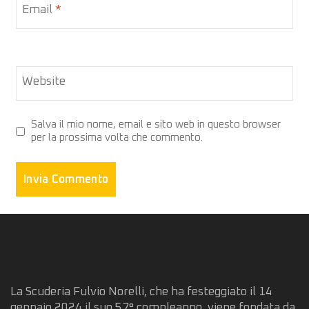
Email
*
Website
Salva il mio nome, email e sito web in questo browser
per la prossima volta che commento.
La Scuderia Fulvio Norelli, che ha festeggiato il 14
gennaio 2024 il suo 57° compleanno, viene fondata da