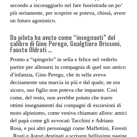
secondo a incoraggiarlo nel fare fuoristrada un po’
più seriamente, per scoprire se poteva, chissà, avere
un futuro agonistico.
Da pilota ha avuto come “insegnanti” del
calibro di Gino Perego, Gualgtiero Brissoni,
Fausto Oldrati …
Pronto a “spingerlo” in sella e felice nel vederlo
partire per allenarsi in compagnia di quel suo amico
d’infanzia, Gino Perego, che in sella aveva
decisamente una marcia in più e dal quale, ne era
sicuro, suo figlio non poteva che imparare. Così
come, del resto, non avrebbe potuto che trarre
ottimi insegnamenti dai compagni di escursioni di
moto alpinismo, come veniva chiamato allora: amici
del papà come gli avvocati Tacchini e Adriano
Rosa, e poi altri personaggi come Maffettini, Foresti
, Rosti e Astori destinati a scrivere bellissime pagine