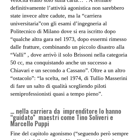
velocità erano solo sulla carta…”. A fermare
definitivamente l’attività agonistica non sarebbero
state invece altre cadute, ma la “carriera
universitaria”con gli esami d’ingegneria al
Politecnico di Milano dove si era iscritto dopo
“qualche altra gara nel 1973, dopo essermi rimesso
dalle fratture, combinando un piccolo disastro alla
“Valli” , dove arrivò il solo Brissoni nella categoria
50 cc, ma conquistando anche un successo a
Chiavari e un secondo a Cassano”.
Oltre a un altro
“ostacolo”: “la scelta, nel 1974, di Tullio Masserini
di fare un salto di qualità scegliendo piloti
semiprofessionisti quasi a tempo pieno”.
… nella carriera da imprenditore lo hanno
“guidato” maestri come Tino Soliveri e
Marcello Puppi
Fine del capitolo agonismo (“seguendo però sempre