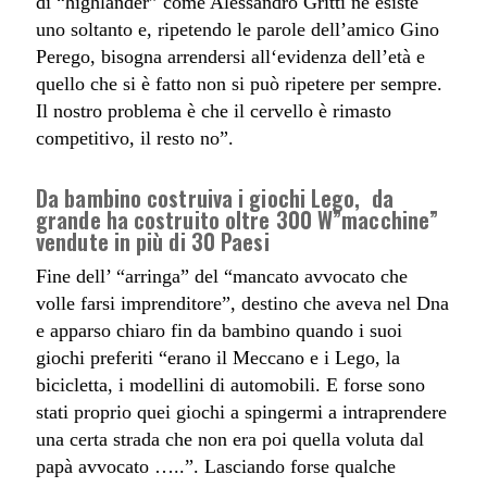
di “highlander” come Alessandro Gritti ne esiste
uno soltanto e, ripetendo le parole dell’amico Gino
Perego, bisogna arrendersi all‘evidenza dell’età e
quello che si è fatto non si può ripetere per sempre.
Il nostro problema è che il cervello è rimasto
competitivo, il resto no”.
Da bambino costruiva i giochi Lego, da
grande ha costruito oltre 300 W”macchine”
vendute in più di 30 Paesi
Fine dell’ “arringa” del “mancato avvocato che
volle farsi imprenditore”, destino che aveva nel Dna
e apparso chiaro fin da bambino quando i suoi
giochi preferiti “erano il Meccano e i Lego, la
bicicletta, i modellini di automobili. E forse sono
stati proprio quei giochi a spingermi a intraprendere
una certa strada che non era poi quella voluta dal
papà avvocato …..”. Lasciando forse qualche