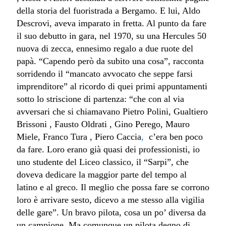
della storia del fuoristrada a Bergamo. E lui, Aldo
Descrovi, aveva imparato in fretta. Al punto da fare
il suo debutto in gara, nel 1970, su una Hercules 50
nuova di zecca, ennesimo regalo a due ruote del
papà. “Capendo però da subito una cosa”, racconta
sorridendo il “mancato avvocato che seppe farsi
imprenditore” al ricordo di quei primi appuntamenti
sotto lo striscione di partenza: “che con al via
avversari che si chiamavano Pietro Polini, Gualtiero
Brissoni , Fausto Oldrati , Gino Perego, Mauro
Miele, Franco Tura , Piero Caccia
,
c’era ben poco
da fare. Loro erano già quasi dei professionisti, io
uno studente del Liceo classico, il “Sarpi”, che
doveva dedicare la maggior parte del tempo al
latino e al greco. Il meglio che possa fare se corrono
loro è arrivare sesto, dicevo a me stesso alla vigilia
delle gare”. Un bravo pilota, cosa un po’ diversa da
un campione. Ma comunque un pilota degno di