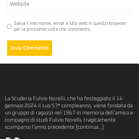
Website
Salva il mio nome, email e sito web in questo browser
per la prossima volta che commento.
La Scuderia Fulvio Norelli, che ha festeggiato il 14
gennaio 2024 il suo 57° compleanno, viene fondata da
un gruppo di ragazzi nel 1967 in memoria dell’amico e
compagno di studi Fulvio Norelli, tragicamente
scomparso l’anno precedente
[continua...]