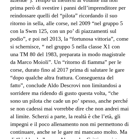
aziende”). Tempo di mettersi al volante ma non
prima però di svestire i panni dell’imprenditore per
reindossare quelli del “pilota” ricordando il suo
ritorno in sella, alle corse, nel 2009 “nel gruppo 5
con la Swm 125, con un po’ di piazzamenti sul
podio”, e poi nel 2013, la “fortunosa vittoria”, come
si schernisce, “ nel gruppo 5 nella classe X1 con
una TM 80 del 1983, preparata in modo magistrale
da Marco Moioli”. Un “ritorno di fiamma” per le
corse, durato fino al 2017 prima di salutare le gare
“dopo qualche altra frattura. Conseguenza del
fatto”, conclude Aldo Descrovi non limitandosi a
sorridere ma ridendo di gusto questa volta, “che
sono un pilota che cade un po’ spesso, anche perché
se non cadessi mai vorrebbe dire che non andrei mai
al limite. Scherzi a parte, la realtà è che l’età, gli
impegni e il poco allenamento non mi permettono di
continuare, anche se le gare mi mancano molto. Ma