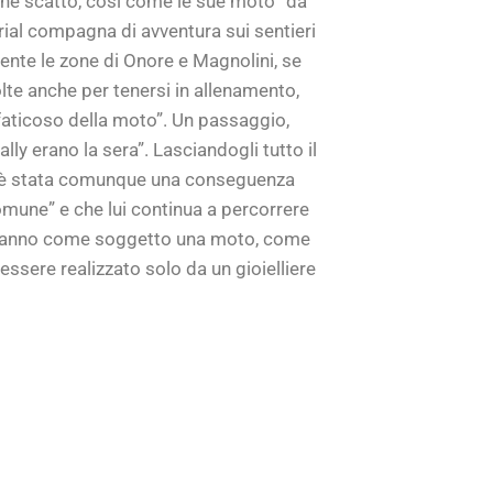
alche scatto, così come le sue moto “da
ial compagna di avventura sui sentieri
mente le zone di Onore e Magnolini, se
lte anche per tenersi in allenamento,
faticoso della moto”. Un passaggio,
y erano la sera”. Lasciandogli tutto il
, ” è stata comunque una conseguenza
mune” e che lui continua a percorrere
che hanno come soggetto una moto, come
ssere realizzato solo da un gioielliere