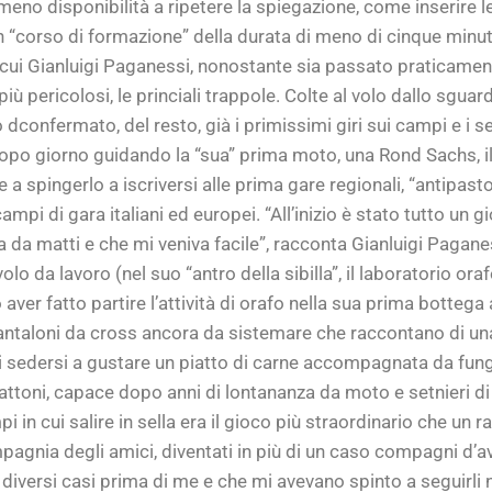
meno disponibilità a ripetere la spiegazione, come inserire 
Un “corso di formazione” della durata di meno di cinque minuti 
i cui Gianluigi Paganessi, nonostante sia passato praticamen
più pericolosi, le princiali trappole. Colte al volo dallo sguar
confermato, del resto, già i primissimi giri sui campi e i s
 dopo giorno guidando la “sua” prima moto, una Rond Sachs, 
e a spingerlo a iscriversi alle prima gare regionali, “antipast
mpi di gara italiani ed europei. “All’inizio è stato tutto un
 da matti e che mi veniva facile”, racconta Gianluigi Paganes
olo da lavoro (nel suo “antro della sibilla”, il laboratorio ora
aver fatto partire l’attività di orafo nella sua prima bottega 
i pantaloni da cross ancora da sistemare che raccontano di u
i sedersi a gustare un piatto di carne accompagnata da fungh
ttoni, capace dopo anni di lontananza da moto e setnieri di c
pi in cui salire in sella era il gioco più straordinario che u
ompagnia degli amici, diventati in più di un caso compagni d’a
diversi casi prima di me e che mi avevano spinto a seguirli n