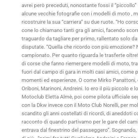
avrei però preceduti, nonostante fossi il “piccoll
alcune vecchie fotografie con i modelli di moto , 
ricostruire la sua “carriera” su due ruote. “Ho co
cone lo chiamano tanti gra gli amici, facendo sco
traguardo da tagliare per primo, rallentato solo da
disputate. “Quella che ricordo con più emozione? N
campionato. Per quanto riguarda le trasferte oltref
di corse che fanno riemergere modelli di moto, tracc
fuori dal campo di gara in molti casi amici, come p
momenti ed esperienze. O come Mirko Panattoni, che 
Oriboni, Marinoni, Andreini. Io ero il più piccolo e 
Motoclub Eletta Almè, poi come pilota ufficiale se
con la Dkw invece con il Moto Club Norelli, per mo
scandito gli anni costellati di ricordi, di aneddoti 
racconto di quando partivamo per le gare del cami
entrava dal finestrino del passeggero”. Sognando, v