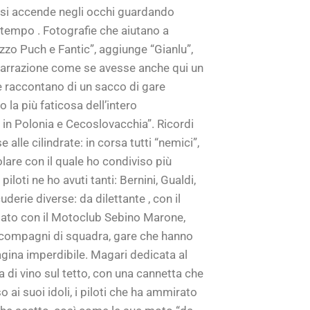
e si accende negli occhi guardando
 tempo . Fotografie che aiutano a
zzo Puch e Fantic”, aggiunge “Gianlu”,
 narrazione come se avesse anche qui un
he raccontano di un sacco di gare
la più faticosa dell’intero
, in Polonia e Cecoslovacchia”. Ricordi
alle cilindrate: in corsa tutti “nemici”,
lare con il quale ho condiviso più
oti ne ho avuti tanti: Bernini, Gualdi,
derie diverse: da dilettante , con il
stato con il Motoclub Sebino Marone,
 e compagni di squadra, gare che hanno
 pagina imperdibile. Magari dedicata al
di vino sul tetto, con una cannetta che
ai suoi idoli, i piloti che ha ammirato