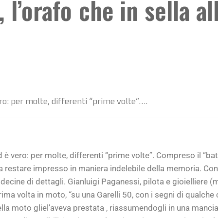
 l’orafo che in sella a
ro: per molte, differenti “prime volte”….
d è vero: per molte, differenti “prime volte”. Compreso il “ba
 a restare impresso in maniera indelebile della memoria. Con
 decine di dettagli. Gianluigi Paganessi, pilota e gioielliere 
ima volta in moto, “su una Garelli 50, con i segni di qualche 
a moto gliel’aveva prestata , riassumendogli in una manciata