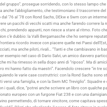
o” del gruppo”, prosegue sorridendo, con lo stesso lampo ch
ma anche l’abbigliamento, che testimoniano il trascorrere del
rso dal ’76 al ’78 con Rond Sachs, DEkw e Swm con un interme
rrere un pacchi di vecchi scatti ma anche farendo correre la
 chi, prendendo appunti, non riesce a stare al ritmo. Foto c
on c’è dubbio: la Valli Bergamasche che ho sempre reputato 
rontiera ricordo invece con piacere quelle nei Paesi dell’Est
iati, ma anche piloti, rivali… “Tanti e che cambiavano in base 
er esempio nel caso di Dario Salvi, un amico davvero partico
mi ha rimesso in sella dopo anni di “riposo”. Ma di amici pil
loro mi hanno fatto da maestri”. Facendolo crescere “in tre scu
guiendo le varie case costruttrici: con la Rond Sachs sono 
lti versi una famiglia, e con la Swm MC Treviglio”. Squadre
con i quali, dice, “potrei anche scrivere un libro con qualche
onato europeo con un furgone Fiat 238 e con una damigiana 
ino permettendo, di tornare vincitore, come capitava spesso 