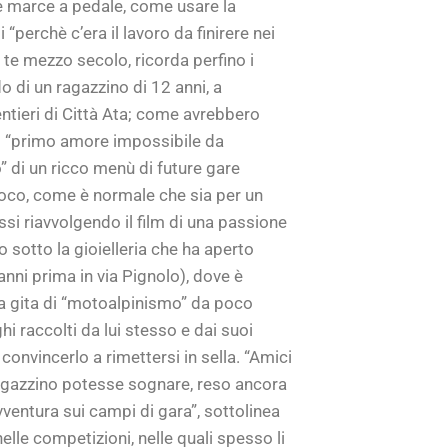
le marce a pedale, come usare la
“perchè c’era il lavoro da finirere nei
 te mezzo secolo, ricorda perfino i
do di un ragazzino di 12 anni, a
entieri di Città Ata; come avrebbero
il “primo amore impossibile da
o” di un ricco menù di future gare
 gioco, come è normale che sia per un
si riavvolgendo il film di una passione
fo sotto la gioielleria che ha aperto
anni prima in via Pignolo), dove è
na gita di “motoalpinismo” da poco
i raccolti da lui stesso e dai suoi
onvincerlo a rimettersi in sella. “Amici
n ragazzino potesse sognare, reso ancora
vventura sui campi di gara”, sottolinea
elle competizioni, nelle quali spesso li