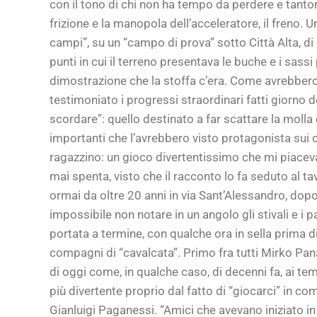
con il tono di chi non ha tempo da perdere e tanto
frizione e la manopola dell’acceleratore, il freno. 
campi”, su un “campo di prova” sotto Città Alta, d
punti in cui il terreno presentava le buche e i sassi 
dimostrazione che la stoffa c’era. Come avrebbero d
testimoniato i progressi straordinari fatti giorno
scordare”: quello destinato a far scattare la molla 
importanti che l’avrebbero visto protagonista sui ca
ragazzino: un gioco divertentissimo che mi piaceva
mai spenta, visto che il racconto lo fa seduto al tav
ormai da oltre 20 anni in via Sant’Alessandro, dopo 
impossibile non notare in un angolo gli stivali e 
portata a termine, con qualche ora in sella prima d
compagni di “cavalcata”. Primo fra tutti Mirko Pana
di oggi come, in qualche caso, di decenni fa, ai tem
più divertente proprio dal fatto di “giocarci” in c
Gianluigi Paganessi. “Amici che avevano iniziato in 