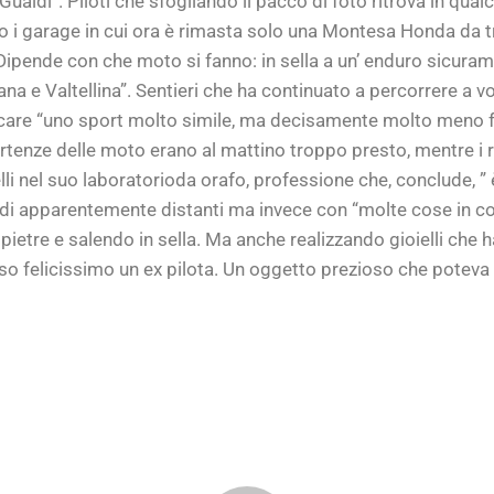
o Gualdi”. Piloti che sfogliando il pacco di foto ritrova in qu
 i garage in cui ora è rimasta solo una Montesa Honda da tr
 Dipende con che moto si fanno: in sella a un’ enduro sicura
a e Valtellina”. Sentieri che ha continuato a percorrere a vo
ticare “uno sport molto simile, ma decisamente molto meno 
nze delle moto erano al mattino troppo presto, mentre i rall
elli nel suo laboratorioda orafo, professione che, conclude
di apparentemente distanti ma invece con “molte cose in co
o pietre e salendo in sella. Ma anche realizzando gioielli 
so felicissimo un ex pilota. Un oggetto prezioso che poteva e