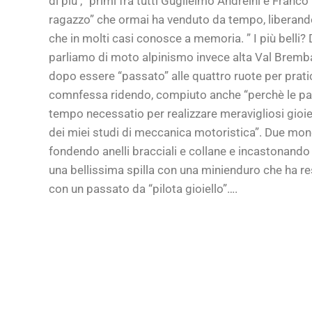
di più , “primi fra tutti Guglielmo Andreini e Franc
ragazzo” che ormai ha venduto da tempo, liberando
che in molti casi conosce a memoria. ” I più belli?
parliamo di moto alpinismo invece alta Val Bremban
dopo essere “passato” alle quattro ruote per pra
comnfessa ridendo, compiuto anche “perchè le parte
tempo necessatio per realizzare meravigliosi gioi
dei miei studi di meccanica motoristica”. Due mon
fondendo anelli bracciali e collane e incastonand
una bellissima spilla con una minienduro che ha re
con un passato da “pilota gioiello”….