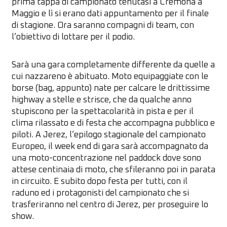
prima tappa di campionato tenutasi a Cremona a
Maggio e lì si erano dati appuntamento per il finale
di stagione. Ora saranno compagni di team, con
l’obiettivo di lottare per il podio.
Sarà una gara completamente differente da quelle a
cui nazzareno è abituato. Moto equipaggiate con le
borse (bag, appunto) nate per calcare le drittissime
highway a stelle e strisce, che da qualche anno
stupiscono per la spettacolarità in pista e per il
clima rilassato e di festa che accompagna pubblico e
piloti. A Jerez, l’epilogo stagionale del campionato
Europeo, il week end di gara sarà accompagnato da
una moto-concentrazione nel paddock dove sono
attese centinaia di moto, che sfileranno poi in parata
in circuito. E subito dopo festa per tutti, con il
raduno ed i protagonisti del campionato che si
trasferiranno nel centro di Jerez, per proseguire lo
show.