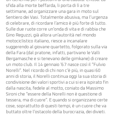
sfida alla morte beffarda, li porta di lì a tre
settimane, ad organizzare una gara in moto sul
Sentiero dei Vasi. Totalmente abusiva, ma l’urgenza
di celebrare, di ricordare l’amico è più forte di tutto.
Sulle due ruote corre un’onda di vita e di rabbia che
Gino Reguzzi, già allora un’autorità nel mondo
motociclistico italiano, riesce a incanalare
suggerendo al giovane quartetto, folgorato sulla via
della Fara (dal pratone, infatti, partivano le Valli
Bergamasche e si tenevano delle gimkane) di creare
un moto club. Il 14 gennaio ’67 nasce così il “Fulvio
Norelli”. Nel ricordo di chi non c’è più, in quasi 60
anni di storia, il Norelli continua oggi la sua storia di
condivisione dei valori sportivi a cui si era ispirato fin
dalla nascita, fedele al motto, coniato da Massimo
Sironi che “essere della Norelli non è questione di
tessera, ma di cuore”. E quando si organizzano certe
cose, soprattutto di questi tempi, è un cuore che va
buttato oltre l’ostacolo della burocrazia, dei divieti.