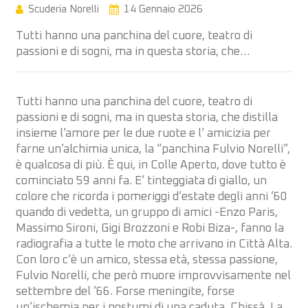
Scuderia Norelli
14 Gennaio 2026
Tutti hanno una panchina del cuore, teatro di
passioni e di sogni, ma in questa storia, che…
Tutti hanno una panchina del cuore, teatro di
passioni e di sogni, ma in questa storia, che distilla
insieme l’amore per le due ruote e l’ amicizia per
farne un’alchimia unica, la “panchina Fulvio Norelli”,
è qualcosa di più. È qui, in Colle Aperto, dove tutto è
cominciato 59 anni fa. E’ tinteggiata di giallo, un
colore che ricorda i pomeriggi d’estate degli anni ’60
quando di vedetta, un gruppo di amici -Enzo Paris,
Massimo Sironi, Gigi Brozzoni e Robi Biza-, fanno la
radiografia a tutte le moto che arrivano in Città Alta.
Con loro c’è un amico, stessa età, stessa passione,
Fulvio Norelli, che però muore improvvisamente nel
settembre del ’66. Forse meningite, forse
un’ischemia per i postumi di una caduta. Chissà. La