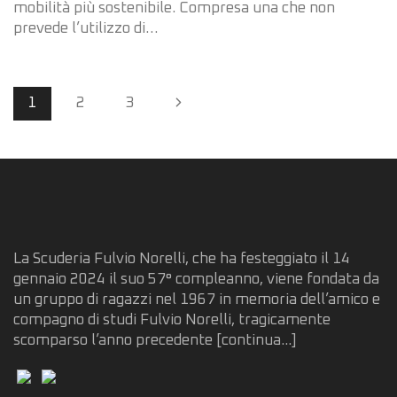
mobilità più sostenibile. Compresa una che non
prevede l’utilizzo di…
Page
Next
1
2
3
navigation
Page
La Scuderia Fulvio Norelli, che ha festeggiato il 14
gennaio 2024 il suo 57° compleanno, viene fondata da
un gruppo di ragazzi nel 1967 in memoria dell’amico e
compagno di studi Fulvio Norelli, tragicamente
scomparso l’anno precedente
[continua...]