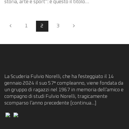
storia, arte e sport”: è questo il titolo…
Page
Previous
1
2
3
Next
navigation
Page
Page
La Scuderia Fulvio Norelli, che ha festeggiato il 14
gennaio 2024 il suo 57° compleanno, viene fondata da
un gruppo di ragazzi nel 1967 in memoria dell’amico e
compagno di studi Fulvio Norelli, tragicamente
scomparso l’anno precedente
[continua...]