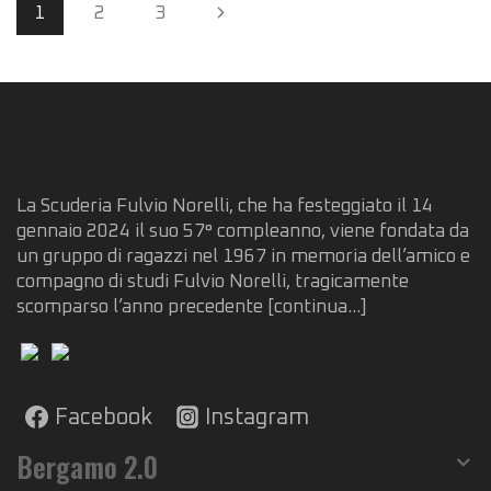
Page
Next
1
2
3
navigation
Page
La Scuderia Fulvio Norelli, che ha festeggiato il 14
gennaio 2024 il suo 57° compleanno, viene fondata da
un gruppo di ragazzi nel 1967 in memoria dell’amico e
compagno di studi Fulvio Norelli, tragicamente
scomparso l’anno precedente
[continua...]
Facebook
Instagram
Bergamo 2.0