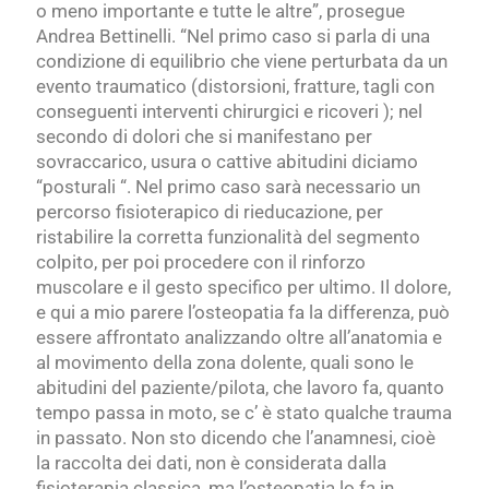
o meno importante e tutte le altre”, prosegue
Andrea Bettinelli. “Nel primo caso si parla di una
condizione di equilibrio che viene perturbata da un
evento traumatico (distorsioni, fratture, tagli con
conseguenti interventi chirurgici e ricoveri ); nel
secondo di dolori che si manifestano per
sovraccarico, usura o cattive abitudini diciamo
“posturali “. Nel primo caso sarà necessario un
percorso fisioterapico di rieducazione, per
ristabilire la corretta funzionalità del segmento
colpito, per poi procedere con il rinforzo
muscolare e il gesto specifico per ultimo. Il dolore,
e qui a mio parere l’osteopatia fa la differenza, può
essere affrontato analizzando oltre all’anatomia e
al movimento della zona dolente, quali sono le
abitudini del paziente/pilota, che lavoro fa, quanto
tempo passa in moto, se c’ è stato qualche trauma
in passato. Non sto dicendo che l’anamnesi, cioè
la raccolta dei dati, non è considerata dalla
fisioterapia classica, ma l’osteopatia lo fa in