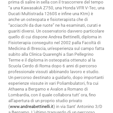
prima di salire in sella con il trascorrere del tempo
“a una KawasakiA Z750, una Honda VFR V-Tec, una
Ducati Multistrada 1260S e infine una Ktm) è
anche un osteopata e fisioterapista che di
“acciacchi da due ruote” ne ha esaminati, curati e
guariti diversi. Un osservatorio davvero particolare
quello di cui dispone Andrea Bettinelli, diploma in
Fisioterapia conseguito nel 2002 palla Facoltà di
Medicina di Brescia, un’esperienza sul campo fatta
subito alla Clinica Quarenghi a San Pellegrino
Terme e il diploma in osteopatia ottenuto al la
Scuola Cerdo di Roma dopo 6 anni di percorso
professionale vissuti abbinando lavoro e studio.
Un percorso destinato a guidarlo, dopo importanti
esperienze vissute in vari Poliambulatori, fra cui
Athaena a Bergamo e Avalon a Romano di
Lombardia, con il quale collabora tutt’ ora, fino
all’apertura di un proprio studio privato
(
www.andreabettinelli.it
) in via Sant’ Antonino 3/D
a Bergamo. L’ultimo traguardo di un percorso