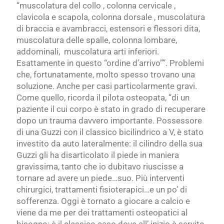
“muscolatura del collo , colonna cervicale ,
clavicola e scapola, colonna dorsale , muscolatura
di braccia e avambracci, estensori e flessori dita,
muscolatura delle spalle, colonna lombare,
addominali, muscolatura arti inferiori.
Esattamente in questo “ordine d’arrivo””. Problemi
che, fortunatamente, molto spesso trovano una
soluzione. Anche per casi particolarmente gravi.
Come quello, ricorda il pilota osteopata, “di un
paziente il cui corpo è stato in grado di recuperare
dopo un trauma davvero importante. Possessore
di una Guzzi con il classico bicilindrico a V, è stato
investito da auto lateralmente: il cilindro della sua
Guzzi gli ha disarticolato il piede in maniera
gravissima, tanto che io dubitavo riuscisse a
tornare ad avere un piede…suo. Più interventi
chirurgici, trattamenti fisioterapici…e un po’ di
sofferenza. Oggi è tornato a giocare a calcio e
viene da me per dei trattamenti osteopatici al
bisogno: è il classico caso dove all’ inizio è servito