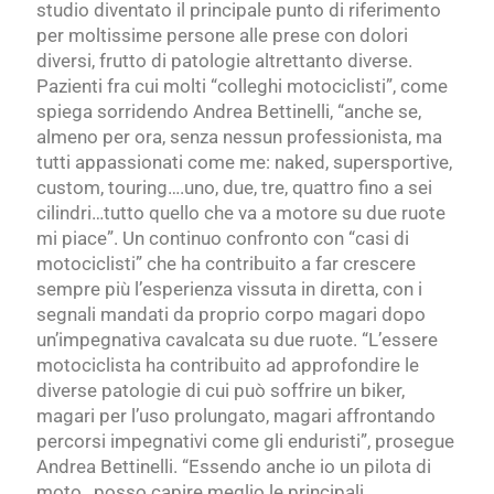
studio diventato il principale punto di riferimento
per moltissime persone alle prese con dolori
diversi, frutto di patologie altrettanto diverse.
Pazienti fra cui molti “colleghi motociclisti”, come
spiega sorridendo Andrea Bettinelli, “anche se,
almeno per ora, senza nessun professionista, ma
tutti appassionati come me: naked, supersportive,
custom, touring….uno, due, tre, quattro fino a sei
cilindri…tutto quello che va a motore su due ruote
mi piace”. Un continuo confronto con “casi di
motociclisti” che ha contribuito a far crescere
sempre più l’esperienza vissuta in diretta, con i
segnali mandati da proprio corpo magari dopo
un’impegnativa cavalcata su due ruote. “L’essere
motociclista ha contribuito ad approfondire le
diverse patologie di cui può soffrire un biker,
magari per l’uso prolungato, magari affrontando
percorsi impegnativi come gli enduristi”, prosegue
Andrea Bettinelli. “Essendo anche io un pilota di
moto , posso capire meglio le principali