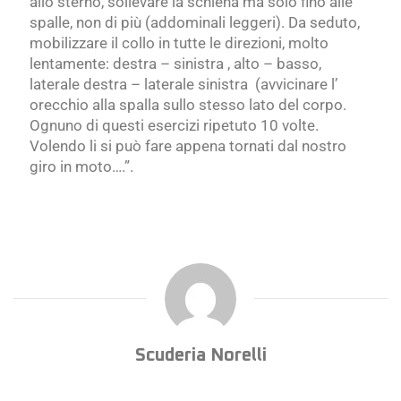
allo sterno, sollevare la schiena ma solo fino alle
spalle, non di più (addominali leggeri). Da seduto,
mobilizzare il collo in tutte le direzioni, molto
lentamente: destra – sinistra , alto – basso,
laterale destra – laterale sinistra (avvicinare l’
orecchio alla spalla sullo stesso lato del corpo.
Ognuno di questi esercizi ripetuto 10 volte.
Volendo li si può fare appena tornati dal nostro
giro in moto….”.
Scuderia Norelli