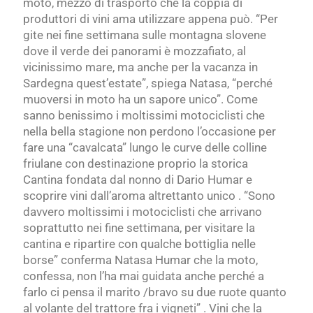
moto, mezzo di trasporto che la coppia di
produttori di vini ama utilizzare appena può. “Per
gite nei fine settimana sulle montagna slovene
dove il verde dei panorami è mozzafiato, al
vicinissimo mare, ma anche per la vacanza in
Sardegna quest’estate”, spiega Natasa, “perché
muoversi in moto ha un sapore unico”. Come
sanno benissimo i moltissimi motociclisti che
nella bella stagione non perdono l’occasione per
fare una “cavalcata” lungo le curve delle colline
friulane con destinazione proprio la storica
Cantina fondata dal nonno di Dario Humar e
scoprire vini dall’aroma altrettanto unico . “Sono
davvero moltissimi i motociclisti che arrivano
soprattutto nei fine settimana, per visitare la
cantina e ripartire con qualche bottiglia nelle
borse” conferma Natasa Humar che la moto,
confessa, non l’ha mai guidata anche perché a
farlo ci pensa il marito /bravo su due ruote quanto
al volante del trattore fra i vigneti” . Vini che la