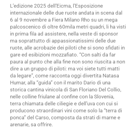
L’edizione 2025 dell’Eicma, l’Esposizione
internazionale delle due ruote andata in scena dal
6 al 9 novembre a Fiera Milano Rho su un mega
palcoscenico di oltre 60mila metri quadri, li ha visti
in prima fila ad assistere, nella veste di sponsor
ma soprattutto di appassionatissimi delle due
ruote, alle acrobazie dei piloti che si sono sfidati in
gare ed esibizioni mozzafiato. “Con salti da far
paura al punto che alla fine non sono riuscita a non
dire a un gruppo di piloti: ma voi siete tutti matti
da legare”, come racconta oggi divertita Natasa
Humar, alla “guida” con il marito Dario di una
storica cantina vinicola di San Floriano Del Collio,
nelle colline friulane al confine con la Slovenia,
terra chiamata delle ciliegie e dell’uva con cui si
producono straordinari vini come solo la “terra di
ponca” del Carso, composta da strati di marne e
arenarie, sa offrire.