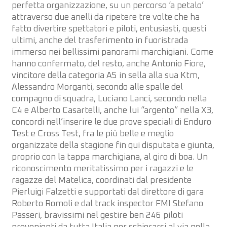
perfetta organizzazione, su un percorso ‘a petalo’
attraverso due anelli da ripetere tre volte che ha
fatto divertire spettatori e piloti, entusiasti, questi
ultimi, anche del trasferimento in fuoristrada
immerso nei bellissimi panorami marchigiani. Come
hanno confermato, del resto, anche Antonio Fiore,
vincitore della categoria A5 in sella alla sua Ktm,
Alessandro Morganti, secondo alle spalle del
compagno di squadra, Luciano Lanci, secondo nella
C4 e Alberto Casartelli, anche lui “argento” nella X3,
concordi nell’inserire le due prove speciali di Enduro
Test e Cross Test, fra le più belle e meglio
organizzate della stagione fin qui disputata e giunta,
proprio con la tappa marchigiana, al giro di boa. Un
riconoscimento meritatissimo per i ragazzi e le
ragazze del Matelica, coordinati dal presidente
Pierluigi Falzetti e supportati dal direttore di gara
Roberto Romoli e dal track inspector FMI Stefano
Passeri, bravissimi nel gestire ben 246 piloti