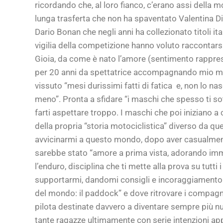
ricordando che, al loro fianco, c’erano assi della 
lunga trasferta che non ha spaventato Valentina Di
Dario Bonan che negli anni ha collezionato titoli it
vigilia della competizione hanno voluto raccontarsi
Gioia, da come è nato l’amore (sentimento rapprese
per 20 anni da spettatrice accompagnando mio mari
vissuto “mesi durissimi fatti di fatica e, non lo na
meno”. Pronta a sfidare “i maschi che spesso ti so
farti aspettare troppo. I maschi che poi iniziano a
della propria “storia motociclistica” diverso da que
avvicinarmi a questo mondo, dopo aver casualmen
sarebbe stato “amore a prima vista, adorando imm
l’enduro, disciplina che ti mette alla prova su tutt
supportarmi, dandomi consigli e incoraggiamento lung
del mondo: il paddock” e dove ritrovare i compag
pilota destinate davvero a diventare sempre più nu
tante ragazze ultimamente con serie intenzioni appr