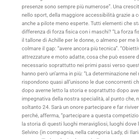
presenze sono sempre più numerose”. Una crescita,
nello sport, della maggiore accessibilità grazie a 
anche a pilote meno esperte. Tutti elementi che sta
differenza di forza fisica con i maschi? “La forza f
il tallone di Achille per le donne, o almeno per m
colmare il gap: “avere ancora più tecnica”. “Obiett
attrezzature e moto adatte, cosa che può essere dif
necessario soprattutto nei primi passi verso questo 
hanno però un’arma in più: “La determinazione nel 
rispondono quasi all’unisono le due concorrenti ch
dopo averne letto la storia e soprattutto dopo aver
impegnativa della nostra specialità, al punto che, 
soltanto 24. Sarà un onore partecipare e far rivive
perché, afferma, “partecipare a questa competizione
la storia di questi luoghi meravigliosi, luoghi dove
Selvino (in compagnia, nella categoria Lady, di Ila