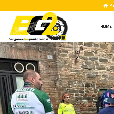
Pi
HOME