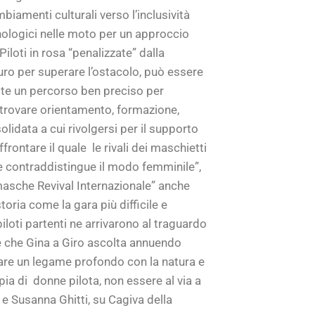
amenti culturali verso l’inclusività
cnologici nelle moto per un approccio
loti in rosa “penalizzate” dalla
duro per superare l’ostacolo, può essere
iste un percorso ben preciso per
 “trovare orientamento, formazione,
lidata a cui rivolgersi per il supporto
rontare il quale le rivali dei maschietti
he contraddistingue il modo femminile”,
masche Revival Internazionale” anche
oria come la gara più difficile e
iloti partenti ne arrivarono al traguardo
ole che Gina a Giro ascolta annuendo
brare un legame profondo con la natura e
pia di donne pilota, non essere al via a
 e Susanna Ghitti, su Cagiva della