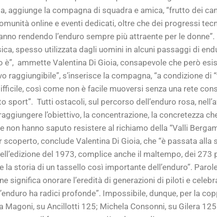
 aggiunge la compagna di squadra e amica, “frutto dei cambi
comunità online e eventi dedicati, oltre che dei progressi te
nno rendendo l’enduro sempre più attraente per le donne”. Pi
isica, spesso utilizzata dagli uomini in alcuni passaggi di en
e lo è”, ammette Valentina Di Gioia, consapevole che però es
ivo raggiungibile”, s’inserisce la compagna, “a condizione di
ficile, così come non è facile muoversi senza una rete conso
sport”. Tutti ostacoli, sul percorso dell’enduro rosa, nell’aff
raggiungere l’obiettivo, la concentrazione, la concretezza c
e non hanno saputo resistere al richiamo della “Valli Berga
 scoperto, conclude Valentina Di Gioia, che “è passata alla st
nell’edizione del 1973, complice anche il maltempo, dei 273 p
re la storia di un tassello così importante dell’enduro”. Par
 significa onorare l’eredità di generazioni di piloti e cele
 l’enduro ha radici profonde”. Impossibile, dunque, per la cop
ria Magoni, su Ancillotti 125; Michela Consonni, su Gilera 125