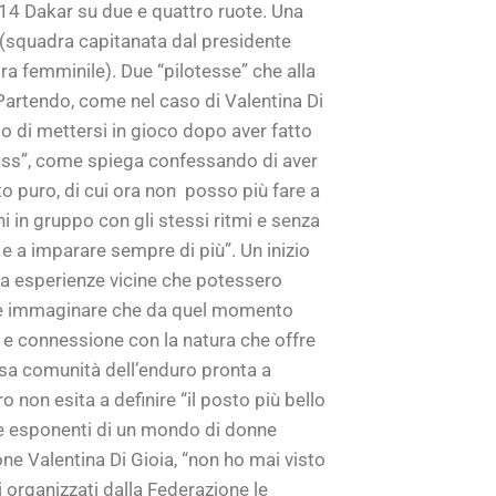
i 14 Dakar su due e quattro ruote. Una
 (squadra capitanata dal presidente
dra femminile). Due “pilotesse” che alla
 Partendo, come nel caso di Valentina Di
o di mettersi in gioco dopo aver fatto
ross”, come spiega confessando di aver
to puro, di cui ora non posso più fare a
 in gruppo con gli stessi ritmi e senza
 e a imparare sempre di più”. Un inizio
enza esperienze vicine che potessero
nte immaginare che da quel momento
e connessione con la natura che offre
iosa comunità dell’enduro pronta a
 non esita a definire “il posto più bello
ue esponenti di un mondo di donne
ne Valentina Di Gioia, “non ho mai visto
i organizzati dalla Federazione le