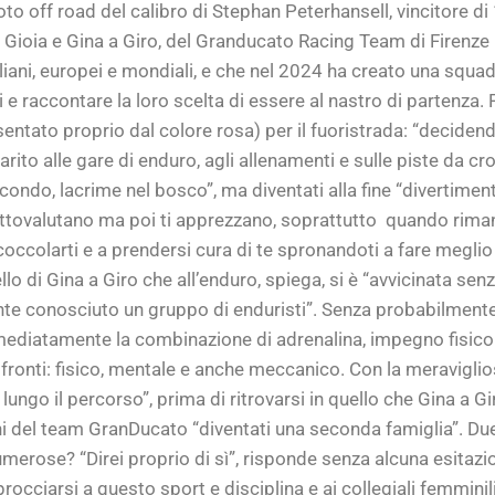
moto off road del calibro di Stephan Peterhansell, vincitore d
 Gioia e Gina a Giro, del Granducato Racing Team di Firenze
aliani, europei e mondiali, e che nel 2024 ha creato una squa
 e raccontare la loro scelta di essere al nastro di partenza.
ntato proprio dal colore rosa) per il fuoristrada: “decidend
to alle gare di enduro, agli allenamenti e sulle piste da c
scondo, lacrime nel bosco”, ma diventati alla fine “divertimen
ttovalutano ma poi ti apprezzano, soprattutto quando rimani
 coccolarti e a prendersi cura di te spronandoti a fare meglio
llo di Gina a Giro che all’enduro, spiega, si è “avvicinata s
te conosciuto un gruppo di enduristi”. Senza probabilme
ediatamente la combinazione di adrenalina, impegno fisico 
i i fronti: fisico, mentale e anche meccanico. Con la meravigl
o il percorso”, prima di ritrovarsi in quello che Gina a Giro
ni del team GranDucato “diventati una seconda famiglia”. D
merose? “Direi proprio di sì”, risponde senza alcuna esitazio
occiarsi a questo sport e disciplina e ai collegiali femminil