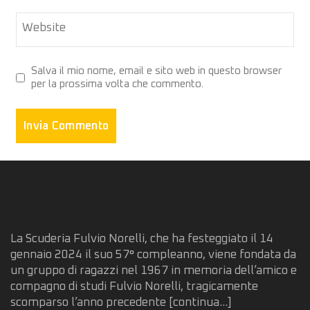
Website
Salva il mio nome, email e sito web in questo browser
per la prossima volta che commento.
La Scuderia Fulvio Norelli, che ha festeggiato il 14
gennaio 2024 il suo 57° compleanno, viene fondata da
un gruppo di ragazzi nel 1967 in memoria dell’amico e
compagno di studi Fulvio Norelli, tragicamente
scomparso l’anno precedente
[continua...]