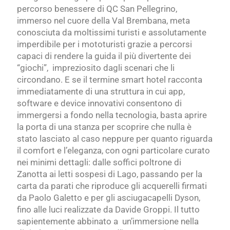
percorso benessere di QC San Pellegrino,
immerso nel cuore della Val Brembana, meta
conosciuta da moltissimi turisti e assolutamente
imperdibile per i mototuristi grazie a percorsi
capaci di rendere la guida il più divertente dei
“giochi”, impreziosito dagli scenari che li
circondano. E se il termine smart hotel racconta
immediatamente di una struttura in cui app,
software e device innovativi consentono di
immergersi a fondo nella tecnologia, basta aprire
la porta di una stanza per scoprire che nulla è
stato lasciato al caso neppure per quanto riguarda
il comfort e l’eleganza, con ogni particolare curato
nei minimi dettagli: dalle soffici poltrone di
Zanotta ai letti sospesi di Lago, passando per la
carta da parati che riproduce gli acquerelli firmati
da Paolo Galetto e per gli asciugacapelli Dyson,
fino alle luci realizzate da Davide Groppi. Il tutto
sapientemente abbinato a un’immersione nella