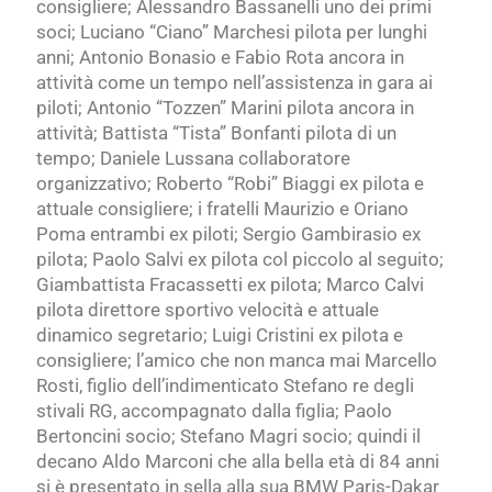
consigliere; Alessandro Bassanelli uno dei primi
soci; Luciano “Ciano” Marchesi pilota per lunghi
anni; Antonio Bonasio e Fabio Rota ancora in
attività come un tempo nell’assistenza in gara ai
piloti; Antonio “Tozzen” Marini pilota ancora in
attività; Battista “Tista” Bonfanti pilota di un
tempo; Daniele Lussana collaboratore
organizzativo; Roberto “Robi” Biaggi ex pilota e
attuale consigliere; i fratelli Maurizio e Oriano
Poma entrambi ex piloti; Sergio Gambirasio ex
pilota; Paolo Salvi ex pilota col piccolo al seguito;
Giambattista Fracassetti ex pilota; Marco Calvi
pilota direttore sportivo velocità e attuale
dinamico segretario; Luigi Cristini ex pilota e
consigliere; l’amico che non manca mai Marcello
Rosti, figlio dell’indimenticato Stefano re degli
stivali RG, accompagnato dalla figlia; Paolo
Bertoncini socio; Stefano Magri socio; quindi il
decano Aldo Marconi che alla bella età di 84 anni
si è presentato in sella alla sua BMW Paris-Dakar