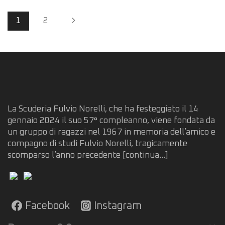
Page
1
2
Next
navigation
Page
La Scuderia Fulvio Norelli, che ha festeggiato il 14
gennaio 2024 il suo 57° compleanno, viene fondata da
un gruppo di ragazzi nel 1967 in memoria dell’amico e
compagno di studi Fulvio Norelli, tragicamente
scomparso l’anno precedente
[continua...]
Facebook
Instagram