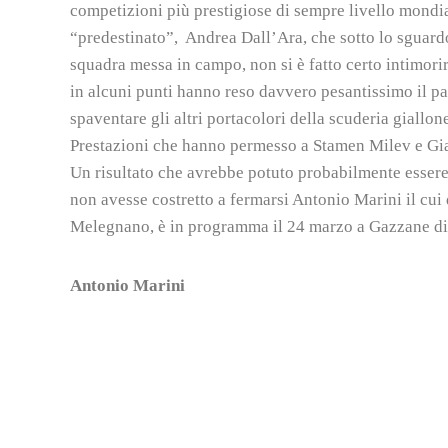
competizioni più prestigiose di sempre livello mondial
“predestinato”, Andrea Dall’Ara, che sotto lo sguardo d
squadra messa in campo, non si è fatto certo intimori
in alcuni punti hanno reso davvero pesantissimo il pas
spaventare gli altri portacolori della scuderia giallo
Prestazioni che hanno permesso a Stamen Milev e Giac
Un risultato che avrebbe potuto probabilmente essere 
non avesse costretto a fermarsi Antonio Marini il cui 
Melegnano, è in programma il 24 marzo a Gazzane di P
Antonio Marini