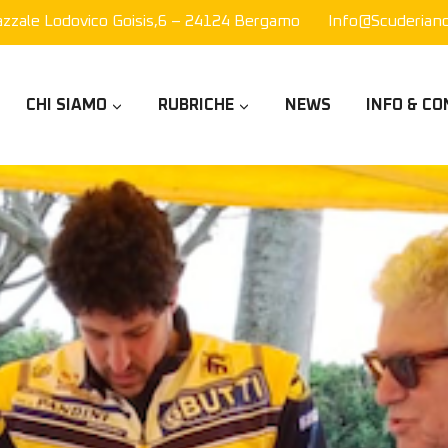
azzale Lodovico Goisis,6 – 24124 Bergamo
Info@scuderianor
CHI SIAMO
RUBRICHE
NEWS
INFO & CO