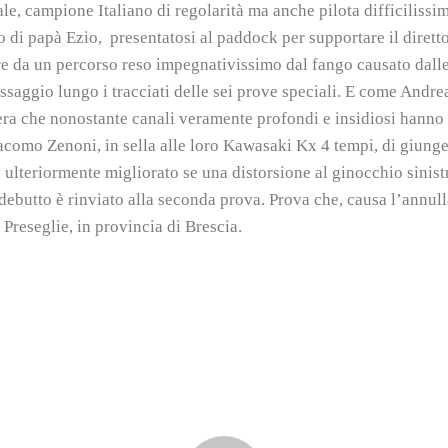
e, campione Italiano di regolarità ma anche pilota difficilissim
i papà Ezio, presentatosi al paddock per supportare il direttore 
re da un percorso reso impegnativissimo dal fango causato dall
saggio lungo i tracciati delle sei prove speciali. E come Andrea
nera che nonostante canali veramente profondi e insidiosi hanno 
omo Zenoni, in sella alle loro Kawasaki Kx 4 tempi, di giungere
ulteriormente migliorato se una distorsione al ginocchio sinistr
debutto è rinviato alla seconda prova. Prova che, causa l’annull
reseglie, in provincia di Brescia.