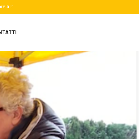
elli.it
NTATTI