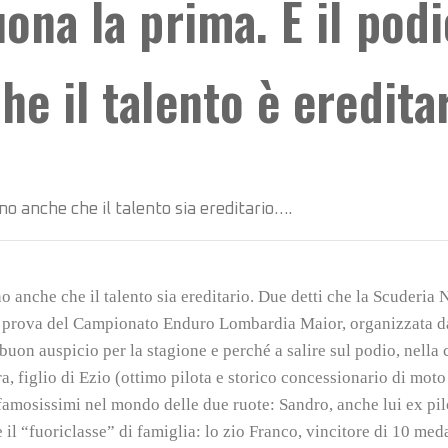
uona la prima. E il pod
he il talento è eredita
no anche che il talento sia ereditario….
 anche che il talento sia ereditario. Due detti che la Scuderia N
ma prova del Campionato Enduro Lombardia Maior, organizzata d
uon auspicio per la stagione e perché a salire sul podio, nella c
, figlio di Ezio (ottimo pilota e storico concessionario di mot
famosissimi nel mondo delle due ruote: Sandro, anche lui ex pilo
l “fuoriclasse” di famiglia: lo zio Franco, vincitore di 10 meda