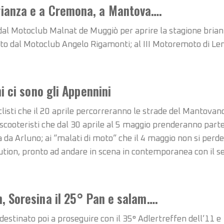
rianza e a Cremona, a Mantova….
 dal Motoclub Malnat de Muggiò per aprire la stagione brianz
to dal Motoclub Angelo Rigamonti; al III Motoremoto di Lent
ni ci sono gli Appennini
clisti che il 20 aprile percorreranno le strade del Mantova
e scooteristi che dal 30 aprile al 5 maggio prenderanno par
da Arluno; ai “malati di moto” che il 4 maggio non si per
ion, pronto ad andare in scena in contemporanea con il sec
n, Soresina il 25° Pan e salam….
stinato poi a proseguire con il 35° Adlertreffen dell’11 e 