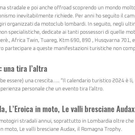
a stradale e poi anche offroad scoprendo un mondo molto pi
nismo inevitabilmente richiede. Per anni ho seguito il c
i organizzati da motoclub lombardi. In seguito, negli ult
on specialistiche, dedicate ai tanti possessori di quelle mo
rè., Africa Twin, Tuareg, Ktm 690, 890 , Husqvarna 701, e 
ero partecipare a queste manifestazioni turistiche non comp
 una tira l’altra
 essere) una crescita….. “Il calendario turistico 2024 è lì,
sperienza personale che un evento tira l’altro.
a, L’Eroica in moto, Le valli bresciane Auda
otogiri stradali annui, soprattutto in Lombardia oltre che
in moto, Le valli bresciane Audax, il Romagna Trophy.