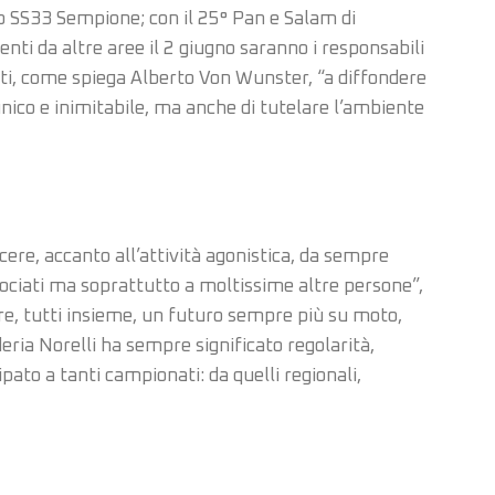
 SS33 Sempione; con il 25° Pan e Salam di
nti da altre aree il 2 giugno saranno i responsabili
ati, come spiega Alberto Von Wunster, “a diffondere
ico e inimitabile, ma anche di tutelare l’ambiente
cere, accanto all’attività agonistica, da sempre
associati ma soprattutto a moltissime altre persone”,
ire, tutti insieme, un futuro sempre più su moto,
ria Norelli ha sempre significato regolarità,
pato a tanti campionati: da quelli regionali,