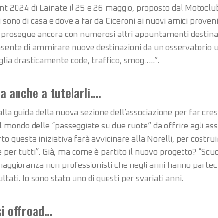
 2024 di Lainate il 25 e 26 maggio, proposto dal Motoclub
ono di casa e dove a far da Ciceroni ai nuovi amici provenie
ri” prosegue ancora con numerosi altri appuntamenti destin
sente di ammirare nuove destinazioni da un osservatorio un
glia drasticamente code, traffico, smog…..”.
a anche a tutelarli….
lla guida della nuova sezione dell’associazione per far cres
a, il mondo delle “passeggiate su due ruote” da offrire agli 
 questa iniziativa farà avvicinare alla Norelli, per costru
per tutti”. Già, ma come è partito il nuovo progetto? “Scude
n maggioranza non professionisti che negli anni hanno parteci
ltati. Io sono stato uno di questi per svariati anni.
rsi offroad…