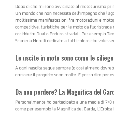
Dopo di che mi sono avvicinato al mototurismo prim
Un mondo che non necessita dell’impegno che l’ago
moltissime manifestazioni fra motoraduni e motogir
competitive, turistiche per le moto da fuoristrada n
cosiddette Dual o Enduro stradali. Per esempio Tene
Scuderia Norelli dedicato a tutti coloro che voless
Le uscite in moto sono come le ciliege:
A ogni nascita segue sempre (o così almeno dovrebbe
crescere il progetto sono molte. E posso dire per e
Da non perdere? La Magnifica del Gard
Personalmente ho partecipato a una media di 7/8 m
come per esempio la Magnifica del Garda, L’Eroica 