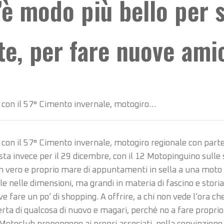
’è modo più bello per 
te, per fare nuove ami
o, con il 57° Cimento invernale, motogiro…
o, con il 57° Cimento invernale, motogiro regionale con pa
ta invece per il 29 dicembre, con il 12 Motopinguino sulle s
 vero e proprio mare di appuntamenti in sella a una moto p
e nelle dimensioni, ma grandi in materia di fascino e storia,
ve fare un po’ di shopping. A offrire, a chi non vede l’ora che 
perta di qualcosa di nuovo e magari, perché no a fare proprio