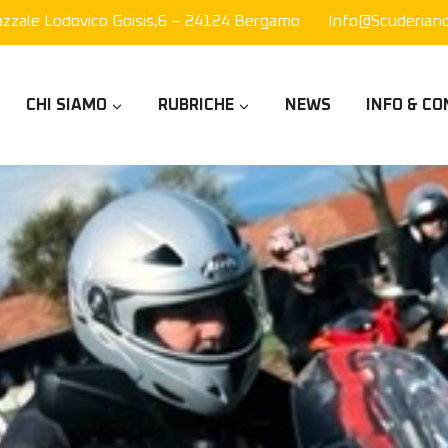
azzale Lodovico Goisis,6 – 24124 Bergamo
Info@scuderianor
CHI SIAMO
RUBRICHE
NEWS
INFO & CO