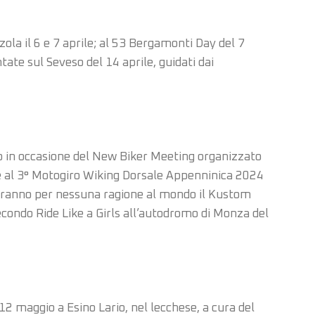
ola il 6 e 7 aprile; al 53 Bergamonti Day del 7
ate sul Seveso del 14 aprile, guidati dai
no in occasione del New Biker Meeting organizzato
te al 3° Motogiro Wiking Dorsale Appenninica 2024
deranno per nessuna ragione al mondo il Kustom
ondo Ride Like a Girls all’autodromo di Monza del
12 maggio a Esino Lario, nel lecchese, a cura del