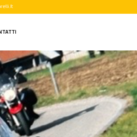
elli.it
NTATTI