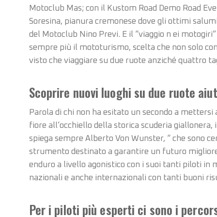
Motoclub Mas; con il Kustom Road Demo Road Event
Soresina, pianura cremonese dove gli ottimi salumi s
del Motoclub Nino Previ. E il “viaggio n ei motogi
sempre più il mototurismo, scelta che non solo con
visto che viaggiare su due ruote anziché quattro ta
Scoprire nuovi luoghi su due ruote aiut
Parola di chi non ha esitato un secondo a mettersi a
fiore all’occhiello della storica scuderia gialloner
spiega sempre Alberto Von Wunster, “ che sono certo
strumento destinato a garantire un futuro migliore 
enduro a livello agonistico con i suoi tanti piloti i
nazionali e anche internazionali con tanti buoni risu
Per i piloti più esperti ci sono i perco