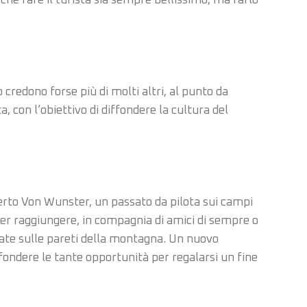
che fare il turista sia sempre bellissimo, ma farlo
redono forse più di molti altri, al punto da
, con l’obiettivo di diffondere la cultura del
berto Von Wunster, un passato da pilota sui campi
per raggiungere, in compagnia di amici di sempre o
ccate sulle pareti della montagna. Un nuovo
fondere le tante opportunità per regalarsi un fine