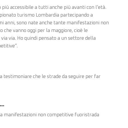
ù accessibile a tutti anche più avanti con l’età.
ampionato turismo Lombardia partecipando a
imi anni, sono nate anche tante manifestazioni non
to che vanno oggi per la maggiore, cioè le
via via. Ho quindi pensato a un settore della
etitive”.
 a testimoniare che le strade da seguire per far
x…
 a manifestazioni non competitive fuoristrada