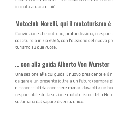
Federazione motociclistica italiana che moltissimi 
in moto ancora di più.
Motoclub Norelli, qui il mototurismo è 
Convinzione che nutrono, profondissima, i responsab
costituire a inizio 2024, con l’elezione del nuovo pr
turismo su due ruote.
… con alla guida Alberto Von Wunster
Una sezione alla cui guida il nuovo presidente e i
da gara e un presente (oltre a un futuro) sempre p
di sconosciuti da conoscere magari davanti a un buo
responsabile della sezione mototurismo della Norell
settimana dal sapore diverso, unico.