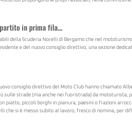
Motoclub propongono ai propri associati, nella convinzione 
partito in prima fila…
ili della Scuderia Norelli di Bergamo che nel mototurismo c
esidente e del nuovo consiglio direttivo, una sezione dedicata
l nuovo consiglio direttivo del Moto Club hanno chiamato Al
iù sulle strade (ma anche nei fuoristrada) da mototurista, 
n piatto, piccoli borghi in pianura, paesini o frazioni arro
i che si è messo subito al lavoro, fresco di nomina, per dif